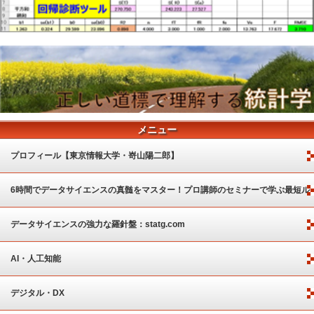
メニュー
プロフィール【東京情報大学・嵜山陽二郎】
6時間でデータサイエンスの真髄をマスター！プロ講師のセミナーで学ぶ最短ル
ート
データサイエンスの強力な羅針盤：statg.com
AI・人工知能
デジタル・DX