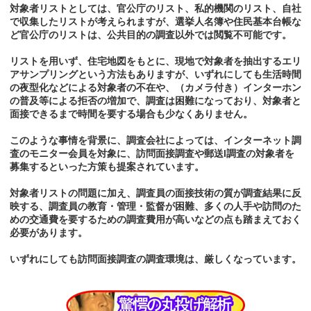
対象者リストとしては、官公庁のリスト、私的機関のリスト、自社
で収集したリストが考えられますが、選挙人名簿や住民基本台帳な
ど官公庁のリストは、公共目的の調査以外では閲覧不可能です。
リストを用いず、住宅地図をもとに、現地で対象者を抽出するエリ
アサンプリングという方法もありますが、いずれにしても生活時間
の夜型化などによる対象者の不在や、（カメラ付き）インターホン
の普及等による拒否の増加で、調査は困難になっており、対象者と
面接できるまで時間を要する場合も少なくありません。
このような事情を背景に、調査会社によっては、インターネット調
査のモニター会員を対象に、訪問面接調査や郵送l調査の対象者を
募集するといった方策も提案されています。
対象者リストの問題に加え、調査員の面接技術の質が調査結果に反
映する、調査員の教育・管理・監督が困難、多くの人手や訪問のた
めの交通費を要するための調査費用が高いなどの点も踏まえておく
必要があります。
いずれにしても訪問面接調査の調査環境は、厳しくなっています。