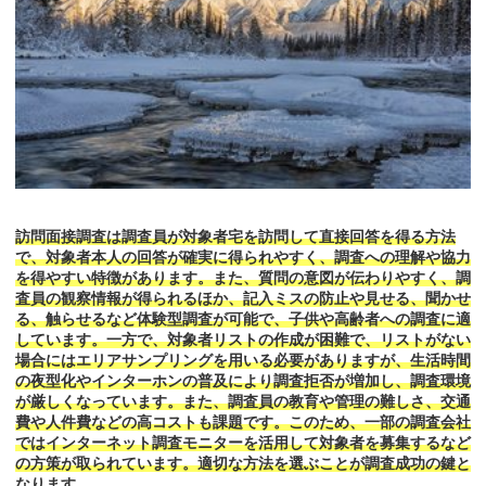
訪問面接調査は調査員が対象者宅を訪問して直接回答を得る方法
で、対象者本人の回答が確実に得られやすく、調査への理解や協力
を得やすい特徴があります。また、質問の意図が伝わりやすく、調
査員の観察情報が得られるほか、記入ミスの防止や見せる、聞かせ
る、触らせるなど体験型調査が可能で、子供や高齢者への調査に適
しています。一方で、対象者リストの作成が困難で、リストがない
場合にはエリアサンプリングを用いる必要がありますが、生活時間
の夜型化やインターホンの普及により調査拒否が増加し、調査環境
が厳しくなっています。また、調査員の教育や管理の難しさ、交通
費や人件費などの高コストも課題です。このため、一部の調査会社
ではインターネット調査モニターを活用して対象者を募集するなど
の方策が取られています。適切な方法を選ぶことが調査成功の鍵と
なります。