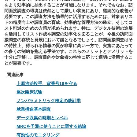
をより効率的に抽出することが可能になります。それでもなお、訪
問面接調査の環境は依然として厳しい状況にあり、継続的な改善が
必要です。この調査方法を効果的に活用するためには、対象者リス
トの精度向上や調査員の育成、効率的な管理方法の確立、そしてコ
スト削減のための方策が求められます。特に、デジタル技術の進展
を活用してリスト作成や調査の効率化を図ることが、今後の訪問面
接調査の存続と発展において鍵となるでしょう。訪問面接調査はそ
の特性上、得られる情報の質が非常に高い一方で、実施にあたって
の多くの制約を抱える手法です。これらのメリットとデメリットを
十分に理解し、調査目的や対象者の特性に応じて適切に活用するこ
とが重要です。
関連記事
上原浩治投手、背番号19を守る
逐次臨床試験
ノンパラメトリック検定の統計学
就業構造基本調査
データ収集の時期とレベル
MRCを予測に使うことに関する結論
有効性のモニタリング