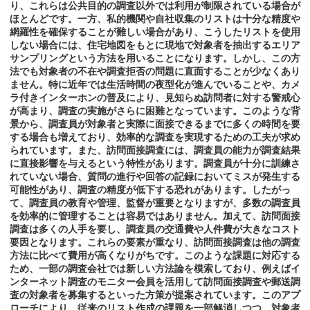
り、これらは公共目的の調査以外では利用が制限されている場合が
ほとんどです。一方、私的機関や自社収集のリストは十分な精度や
網羅性を確保することが難しい場合があり、こうしたリストを使用
しない場合には、住宅地図をもとに現地で対象者を抽出するエリア
サンプリングという方法を用いることになります。しかし、この方
法でも対象者の不在や調査拒否の問題に直面することが少なくあり
ません。特に近年では生活時間の夜型化が進んでいることや、カメ
ラ付きインターホンの普及により、見知らぬ訪問者に対する警戒心
が高まり、調査の実施がさらに困難となっています。このような背
景から、調査員が対象者と実際に面接できるまでに多くの時間を要
する場合も増えており、効率的な調査を実現するための工夫が求め
られています。また、訪問面接調査には、調査員の能力が調査結果
に直接影響を与えるという特性があります。調査員が十分に訓練さ
れていない場合、質問の進行や回答の記録においてミスが発生する
可能性があり、調査の精度が低下する恐れがあります。したがっ
て、調査員の教育や管理、監督が重要となりますが、多数の調査員
を効率的に管理することは容易ではありません。加えて、訪問面接
調査は多くの人手を要し、調査員の交通費や人件費が大きなコスト
要因となります。これらの要素が重なり、訪問面接調査は他の調査
方法に比べて費用が高くなりがちです。このような課題に対応する
ため、一部の調査会社では新しい方法論を模索しており、例えばイ
ンターネット調査のモニター会員を活用して訪問面接調査や郵送調
査の対象者を募集するといった方策が提案されています。このアプ
ローチにより、従来のリスト作成の課題を一部解消しつつ、対象者