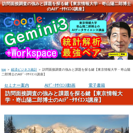
訪問面接調査の強みと課題を探る鍵【東京情報大学・嵜山陽二郎博士
のAIﾃﾞｰﾀｻｲｴﾝｽ講座】
top
＞
経済ビジネス統計
＞
訪問面接調査の強みと課題を探る鍵【東京情報大学・嵜山陽
二郎博士のAIﾃﾞｰﾀｻｲｴﾝｽ講座】
セミナー案内
AIﾃﾞｰﾀｻｲｴﾝｽ動画
電子書籍
訪問面接調査の強みと課題を探る鍵【東京情報大
学・嵜山陽二郎博士のAIﾃﾞｰﾀｻｲｴﾝｽ講座】