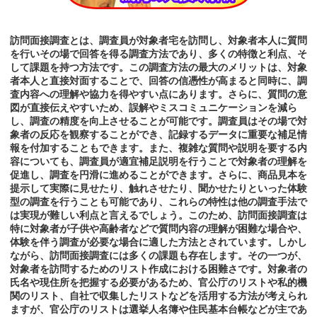
訪問面接調査とは、調査員が対象者宅を訪問し、対象者本人に質問
を行いその場で回答を得る調査方法であり、多くの特徴と利点、そ
して課題を持つ方法です。この調査方法の最大のメリットは、対象
者本人と直接対面することで、回答の信憑性が高まると同時に、調
査内容への理解や協力を得やすい点にあります。さらに、質問の意
図が直接伝えやすいため、誤解やミスコミュニケーションを減ら
し、調査の精度を向上させることが可能です。調査員はその場で対
象者の反応を観察することができ、記録するデータに重要な補足情
報を付加することもできます。また、複雑な質問や説明を要する内
容についても、調査員が適宜補足説明を行うことで対象者の理解を
促進し、調査を円滑に進めることができます。さらに、商品見本を
提示して実際に見せたり、触れさせたり、聞かせたりといった体験
型の調査を行うことも可能であり、これらの特性は他の調査手法で
は実現が難しい利点と言えるでしょう。このため、訪問面接調査は
特に対象者が子供や高齢者などで質問内容の理解が困難な場合や、
体験を伴う調査が必要な場合に適した方法とされています。しかし
ながら、訪問面接調査には多くの課題も存在します。その一つが、
対象者を訪問するためのリスト作成における困難さです。対象者の
氏名や現住所を把握する必要があるため、官公庁のリストや私的機
関のリスト、自社で収集したリストなどを活用する方法が考えられ
ますが、官公庁のリストは選挙人名簿や住民基本台帳などが主であ