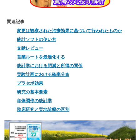
関連記事
変更は観察された治療効果に基づいて行われたものか
統計ソフトの使い方
文献レビュー
営業ルートを最適化する
統計学における肥満と所得の関係
実験計画における確率分布
プラセボ効果
研究の基本要素
年俸調停の統計学
臨床研究と実地診療の区別