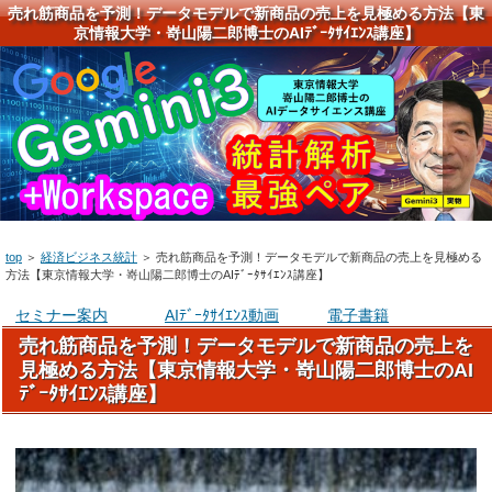
売れ筋商品を予測！データモデルで新商品の売上を見極める方法【東
京情報大学・嵜山陽二郎博士のAIﾃﾞｰﾀｻｲｴﾝｽ講座】
top
＞
経済ビジネス統計
＞
売れ筋商品を予測！データモデルで新商品の売上を見極める
方法【東京情報大学・嵜山陽二郎博士のAIﾃﾞｰﾀｻｲｴﾝｽ講座】
セミナー案内
AIﾃﾞｰﾀｻｲｴﾝｽ動画
電子書籍
売れ筋商品を予測！データモデルで新商品の売上を
見極める方法【東京情報大学・嵜山陽二郎博士のAI
ﾃﾞｰﾀｻｲｴﾝｽ講座】