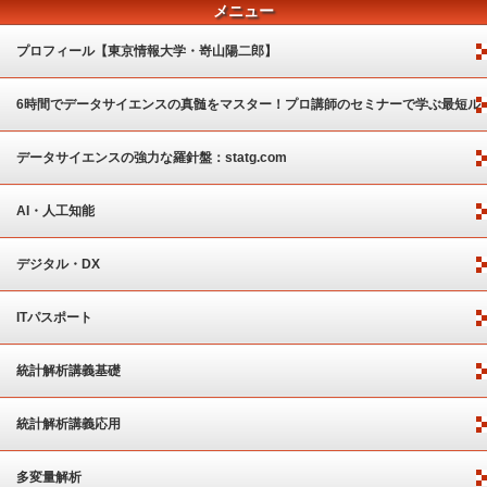
メニュー
プロフィール【東京情報大学・嵜山陽二郎】
6時間でデータサイエンスの真髄をマスター！プロ講師のセミナーで学ぶ最短ル
ート
データサイエンスの強力な羅針盤：statg.com
AI・人工知能
デジタル・DX
ITパスポート
統計解析講義基礎
統計解析講義応用
多変量解析