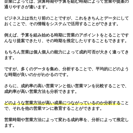
企業によっては、決算時期や予算を組む時期によって営業や提案の
通りやすさが違います。
ビジネス上は当たり前のことですが、これをきちんとデータにして
おくことで、その情報をシステムで活用することができます。
例えば、予算を組み始める時期に営業のアポイントをとることです
んなり提案できたり、その時期を推定したりすることもできます。
もちろん営業は個人個人の能力によって成約可否が大きく違ってき
ます。
ですが、多くのデータを集め、分析することで、平均的にどのよう
な時期が良いのかがわかるのです。
さらに、成約率の高い営業マンと低い営業マンを比較することで、
成約率が高い営業方法も分析できます。
どのような営業方法が高い成果につながっているのか分析する
こと
で、それを他の営業マンに教育することができます。
営業時期や営業方法によって変わる成約率を、分析によって推定し
ます。