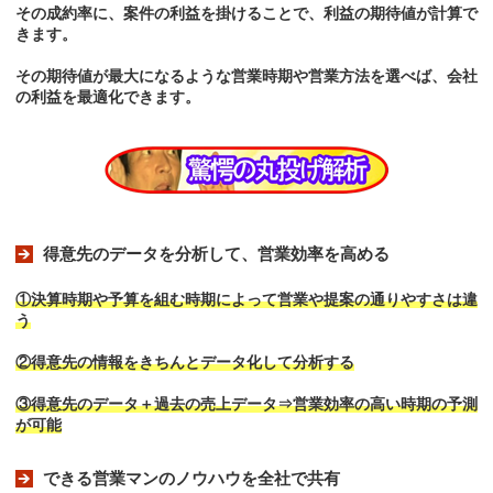
その成約率に、案件の利益を掛けることで、利益の期待値が計算で
きます。
その期待値が最大になるような営業時期や営業方法を選べば、会社
の利益を最適化できます。
得意先のデータを分析して、営業効率を高める
①決算時期や予算を組む時期によって営業や提案の通りやすさは違
う
②得意先の情報をきちんとデータ化して分析する
③得意先のデータ＋過去の売上データ⇒営業効率の高い時期の予測
が可能
できる営業マンのノウハウを全社で共有