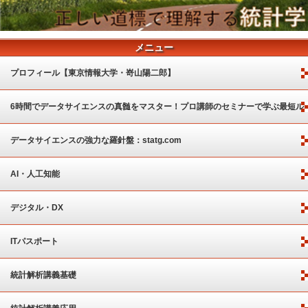
メニュー
プロフィール【東京情報大学・嵜山陽二郎】
6時間でデータサイエンスの真髄をマスター！プロ講師のセミナーで学ぶ最短ル
ート
データサイエンスの強力な羅針盤：statg.com
AI・人工知能
デジタル・DX
ITパスポート
統計解析講義基礎