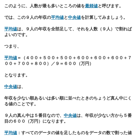
このように、人数が最も多いところの値を
最頻値
と呼びます。
では、この９人の年収の
平均値
と
中央値
を計算してみましょう。
平均値
は、９人の年収を全部足して、それを人数（９人）で割れば
よいのです。
つまり、
平均値
＝（４００＋５００＋５００＋６００＋６００＋６００＋７
００＋７００＋８００）／９＝６００（万円）
となります。
中央値
は、
年収を少ない順あるいは多い順に並べたときのちょうど真ん中にく
る値のことです。
９人の真ん中は５番目なので、
中央値
は、年収が少ない方から５番
目の６００（万円）になります。
平均値
：すべてのデータの値を足したものをデータの数で割った値