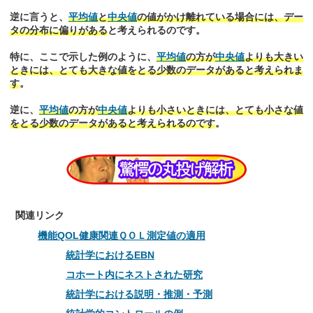
逆に言うと、
平均値
と
中央値
の値がかけ離れている場合には、デー
タの分布に偏りがある
と考えられるのです。
特に、ここで示した例のように、
平均値
の方が
中央値
よりも大きい
ときには、とても大きな値をとる少数のデータがあると考えられま
す
。
逆に、
平均値
の方が
中央値
よりも小さいときには、とても小さな値
をとる少数のデータがあると考えられるのです
。
関連リンク
機能QOL健康関連ＱＯＬ測定値の適用
統計学におけるEBN
コホート内にネストされた研究
統計学における説明・推測・予測