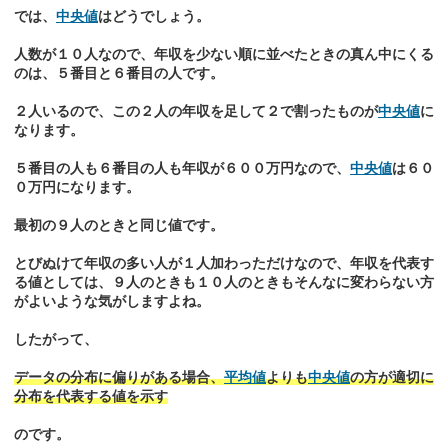
では、
中央値
はどうでしょう。
人数が１０人なので、年収を少ない順に並べたときの真ん中にくる
のは、５番目と６番目の人です。
２人いるので、この２人の年収を足して２で割ったものが
中央値
に
なります。
５番目の人も６番目の人も年収が６００万円なので、
中央値
は６０
０万円になります。
最初の９人のときと同じ値です。
とびぬけて年収の多い人が１人加わっただけなので、年収を代表す
る値としては、９人のときも１０人のときもそんなに変わらない方
がよいような気がしますよね。
したがって、
データの分布に偏りがある場合、
平均値
よりも
中央値
の方が適切に
分布を代表する値を示す
のです。