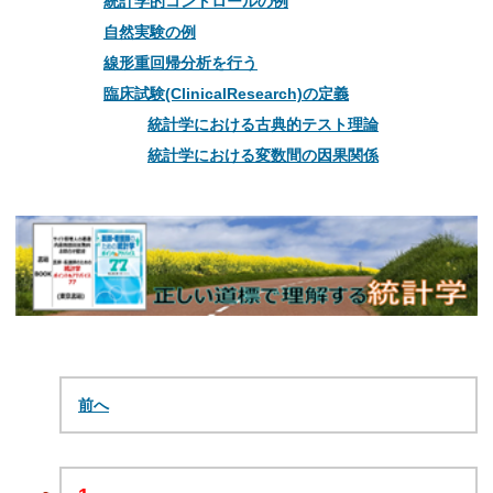
統計学的コントロールの例
自然実験の例
線形重回帰分析を行う
臨床試験(ClinicalResearch)の定義
統計学における古典的テスト理論
統計学における変数間の因果関係
前へ