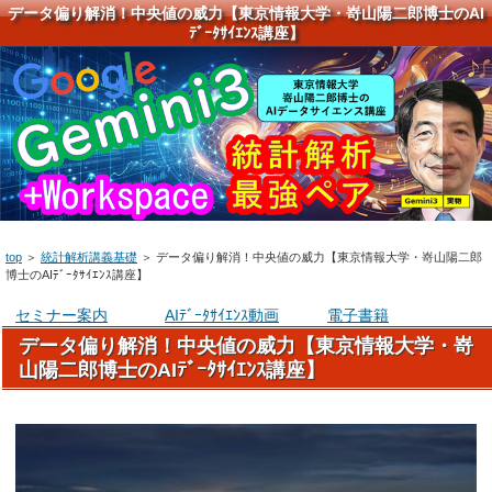
データ偏り解消！中央値の威力【東京情報大学・嵜山陽二郎博士のAI
ﾃﾞｰﾀｻｲｴﾝｽ講座】
top
＞
統計解析講義基礎
＞
データ偏り解消！中央値の威力【東京情報大学・嵜山陽二郎
博士のAIﾃﾞｰﾀｻｲｴﾝｽ講座】
セミナー案内
AIﾃﾞｰﾀｻｲｴﾝｽ動画
電子書籍
データ偏り解消！中央値の威力【東京情報大学・嵜
山陽二郎博士のAIﾃﾞｰﾀｻｲｴﾝｽ講座】