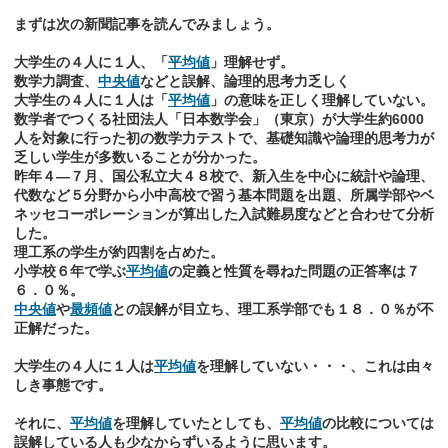
まずは次の新聞記事を読んでみましょう。
大学生の４人に１人、「
平均値
」理解せず。
数学力調査、
中央値
などと誤解、論理的思考力乏しく
大学生の４人に１人は「
平均値
」の意味を正しく理解していない。
数学者でつくる社団法人「日本数学会」（東京）が大学生約6000
人を対象に行った初の数学力テストで、基礎知識や論理的思考力が
乏しい学生が多数いることが分かった。
昨年４―７月、国公私立大４８校で、新入生を中心に統計や論理、
代数など５分野から小中高校で習う基本問題を出題、所属学部やベ
ネッセコーポレーションが算出した入試難易度などと合わせて分析
した。
理工系の学生が約四割を占めた。
小学校６年で学ぶ
平均値
の定義と性質を尋ねた問題の正答率は７
６．０％。
中央値
や
最頻値
との誤解が目立ち、理工系学部でも１８．０％が不
正解だった。
大学生の４人に１人は
平均値
を理解していない・・・、これは由々
しき事態です。
それに、
平均値
を理解していたとしても、
平均値
の比較については
誤解している人も少なからずいるように思います。