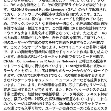
とどまらず広範なデータ処理に適したツールにしています。さら
に、Rの大きな特徴として、その使用許諾ライセンスが挙げられま
す。RはGNU General Public License（GPL）のもとで配布され
ており、ソフトウェアの再配布や改変が自由に行えます。また、
GPLライセンスに基づき、Rのソースコードも公開されているた
め、ブラックボックスとなる部分が一切なく、処理結果の算出過程
を誰でも追跡・検証できます。この透明性はRと他の統計解析ソフ
トウェアを大きく差別化する要因となっています。たとえば、Rの
出力結果に疑問が生じた場合、自分で原因を追跡して修正したり、
他のユーザーや専門家の協力を得て問題を解決することが可能で
す。このようなオープン性により、Rのコミュニティは非常に活発
で、多くの貢献者が新機能の開発やドキュメント作成に取り組んで
います。最新版のRはインターネット経由でダウンロード可能で、
CRAN（Comprehensive R Archive Network）と呼ばれる配布ネ
ットワークを通じて提供されています。CRANは全世界に複数のミ
ラーサイトを持ち、利用者は最寄りのサーバーからダウンロードで
きます。CRANではR本体だけでなく、Rの機能を拡張するさまざ
まなパッケージやドキュメント、ニュースレターなども提供されて
います。これにより、Rの利用者は必要に応じて多様なリソースを
容易に活用することができます。また、Rのパッケージシステムは
非常に柔軟で、統計解析や機械学習、データ可視化、テキスト解析
など、幅広い分野に対応した拡張機能が用意されています。これら
のパッケージはCRANだけでなく、GitHubなどのプラットフォー
ムを通じても入手可能で、ユーザーが自身のニーズに応じたカスタ