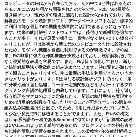
コンピュータの時代から存在しており、その中でSと呼ばれるもの
をモデルに1991年頃から開発されたのがRです。Rは、Sの長所を
引き継ぎつつ、現代のPC環境に適応した設計がなされており、高
解像度のモニタや表計算ソフト、データベースソフトなど、標準的
に利用可能な最新のPC機能を効果的に活用できるようになってい
ます。従来の統計解析ソフトウェアでは、後付けで新機能を追加す
ることが多く、それが原因で操作に一貫性がなく使いにくい場合が
ありましたが、Rは当初から新世代のコンピュータ向けに設計され
たため、モダンな機能を自然に利用できるのが特徴です。その結
果、Rの非常に強力な作図機能が実現されており、統計解析だけで
なく視覚的な表現も容易です。また、Rは日々進化しており、新し
い統計解析手法が意欲的に組み込まれています。時に変化が激しす
ぎて困ることもありますが、常に最新の手法を利用できるという大
きなメリットがあります。Rは単なる統計解析ソフトではなく、条
件分岐や繰り返し処理、ユーザー定義関数などをサポートするプロ
グラミング言語の処理系も内蔵しています。これにより、繰り返し
行う処理をマクロのように定義したり、新規の統計手法を実現する
ための汎用的な関数を作成したりすることが可能です。Rの構文や
組み込み関数名はSと似ているため、S用に作成されたプログラム
を少ない変更でRに移植することができます。また、RやSの構文
はLisp系言語の一種であるSchemeに似ていますが、計算式の記述
はCやJavaのように直感的であるため、プログラミングの初心者で
も比較的簡単に学習を始められます。この柔軟性がRを統計解析に