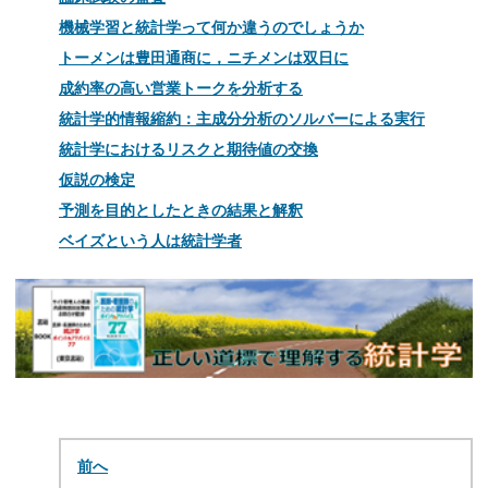
機械学習と統計学って何か違うのでしょうか
トーメンは豊田通商に，ニチメンは双日に
成約率の高い営業トークを分析する
統計学的情報縮約：主成分分析のソルバーによる実行
統計学におけるリスクと期待値の交換
仮説の検定
予測を目的としたときの結果と解釈
ベイズという人は統計学者
前へ