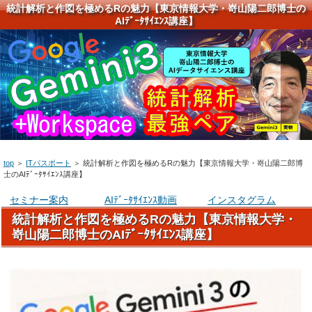
統計解析と作図を極めるRの魅力【東京情報大学・嵜山陽二郎博士の
AIﾃﾞｰﾀｻｲｴﾝｽ講座】
top
＞
ITパスポート
＞
統計解析と作図を極めるRの魅力【東京情報大学・嵜山陽二郎博
士のAIﾃﾞｰﾀｻｲｴﾝｽ講座】
セミナー案内
AIﾃﾞｰﾀｻｲｴﾝｽ動画
インスタグラム
統計解析と作図を極めるRの魅力【東京情報大学・
嵜山陽二郎博士のAIﾃﾞｰﾀｻｲｴﾝｽ講座】