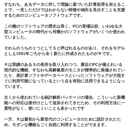
すなわち、あるデータに対して理論に基づいた計算処理を加えるこ
とで、一見しただけではわからない特徴や傾向を見出すことを支援
するためのコンピュータソフトウェアです。
この種のソフトウェアの歴史は長く、PCの登場以前、いわゆる大
型コンピュータの時代から何種かのソフトウェアがいくつか使われ
ていました。
それらのうちの１つとしてＳと呼ばれるものがあり、それをモデル
としえ1991年ごろから全く新たに作成されたものがＲです。
Ｒは実績のあるＳの長所を取り入れつつ、最近のPCが備えれいる
現代的な機能、すなわち高解像度のモニタが標準的に装備されてい
たり、表計算ソフトやデータベースといったソフトウェアが大抵す
ぐに利用可能になっているという点を有効に活用できるようになっ
ています。
古くから使われている統計解析パッケージの場合、こういった新機
能への対応は後付けとして追加されてきたため、その利用方法に一
貫性がなく、使いにくいことも多かったです
一方、Ｒは最初から新世代のコンピュータのために設計されたた
め、モダンな機能もごく自然に利用することができます。