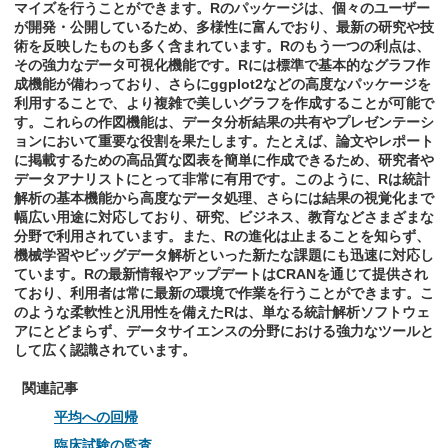
マイズを行うことができます。Rのパッケージは、個々のユーザー
が開発・公開しているため、多様性に富んでおり、最新の研究や技
術を反映したものも多く含まれています。Rのもう一つの利点は、
その強力なデータ可視化機能です。Rには標準で基本的なグラフ作
成機能が備わっており、さらにggplot2などの高度なパッケージを
利用することで、より複雑で美しいグラフを作成することが可能で
す。これらの作図機能は、データ分析結果の共有やプレゼンテーシ
ョンにおいて重要な役割を果たします。たとえば、論文やレポート
に掲載するための高品質な図表を簡単に作成できるため、研究者や
データアナリストにとって非常に有用です。このように、Rは統計
解析の基本機能から高度なデータ処理、さらには結果の視覚化まで
幅広い用途に対応しており、研究、ビジネス、教育などさまざまな
分野で利用されています。また、Rの進化は止まることを知らず、
機械学習やビッグデータ解析といった新たな課題にも迅速に対応し
ています。Rの最新情報やアップデートはCRANを通じて提供され
ており、利用者は常に最新の環境で作業を行うことができます。こ
のような柔軟性と汎用性を備えたRは、単なる統計解析ソフトウェ
アにとどまらず、データサイエンスの分野における強力なツールと
して広く認識されています。
関連記事
平均への回帰
臨床試験の監査