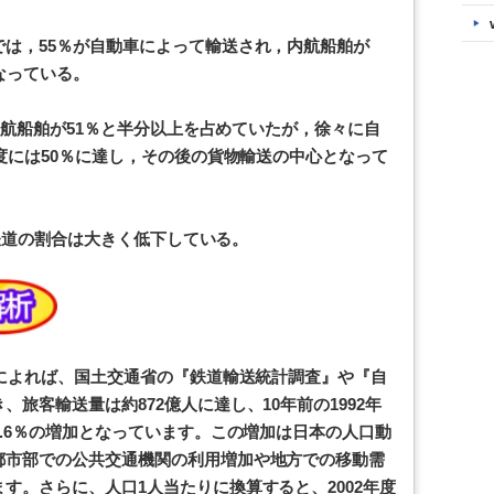
は，55％が自動車によって輸送され，内航船舶が
となっている。
は内航船舶が51％と半分以上を占めていたが，徐々に自
年度には50％に達し，その後の貨物輸送の中心となって
いた鉄道の割合は大きく低下している。
計によれば、国土交通省の『鉄道輸送統計調査』や『自
旅客輸送量は約872億人に達し、10年前の1992年
6.6％の増加となっています。この増加は日本の人口動
都市部での公共交通機関の利用増加や地方での移動需
す。さらに、人口1人当たりに換算すると、2002年度