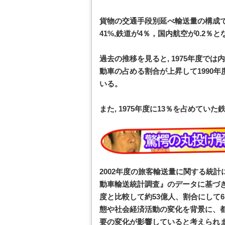
貨物の交通手段別延べ輸送量の構成で
41%,鉄道が4％，国内航空が0.2％
過去の推移を見ると, 1975年度で
動車の占める割合が上昇して1990
いる。
また, 1975年度に13％を占めて
2002年度の旅客輸送量に関する統
動車輸送統計調査』のデータに基づき、
度と比較して約53億人、割合にして
態や社会経済活動の変化を背景に、
要の変化が影響していると考えられま