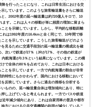
の乗降を行ったことになり、これは日常生活における交
を示しています。このような旅客輸送量をさらに輸送
、2002年度の延べ輸送量は約720億人キロで、10
られます。これは人々の移動が単に頻度の増加に留まら
ることを示唆しています。しかし、平均的な移動距離
、これは1992年度の16.4kmと全く同じで、10年間で移
たことを示しています。こうした旅客輸送がどのよう
かを見るために交通手段別の延べ輸送量の構成比を確
、次いで鉄道が27％（JRが17％、その他の鉄道が
、内航海運が0.3％という結果になっています。この構
けで全体の80％を占めており、これは日本における
ることを示しています。一方で内航海運の割合が非常
理的特性にもかかわらず、国内における移動において
状を反映しています。さらに過去の推移を分析する
さいものの、延べ輸送量自体は増加傾向にあり、特に
を押し上げていると考えられます。一方でバスや鉄道
量は近年減少傾向にあり、これは自家用車の普及や都市
、地方における公共交通機関の利用が減少しているこ