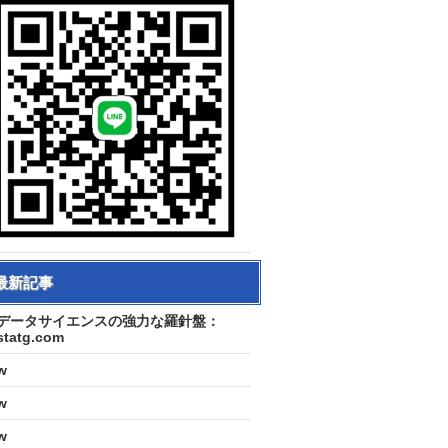
最新記事
データサイエンスの強力な羅針盤：
statg.com
w
w
w