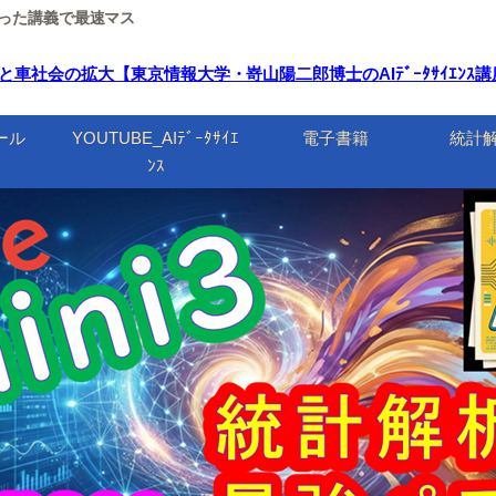
ルを使った講義で最速マス
会の拡大【東京情報大学・嵜山陽二郎博士のAIﾃﾞｰﾀｻｲｴﾝｽ講座】 | G
ール
YOUTUBE_AIﾃﾞｰﾀｻｲｴ
電子書籍
統計
ﾝｽ