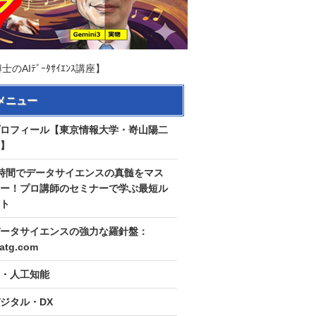
Iﾃﾞｰﾀｻｲｴﾝｽ講座】
メニュー
ロフィール【東京情報大学・嵜山陽二
】
時間でデータサイエンスの真髄をマス
ー！プロ講師のセミナーで学ぶ最短ル
ト
ータサイエンスの強力な羅針盤：
tatg.com
I・人工知能
ジタル・DX