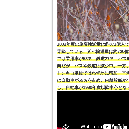
2002年度の旅客輸送量は約872億人
乗降している。延べ輸送量は約720億
では乗用車が53％、鉄道27％、バス
向だが、バスや鉄道は減少中。一方、貨
トンキロ単位ではわずかに増加。平均距
は自動車が55％を占め、内航船舶が4
し、自動車が1990年度以降中心と