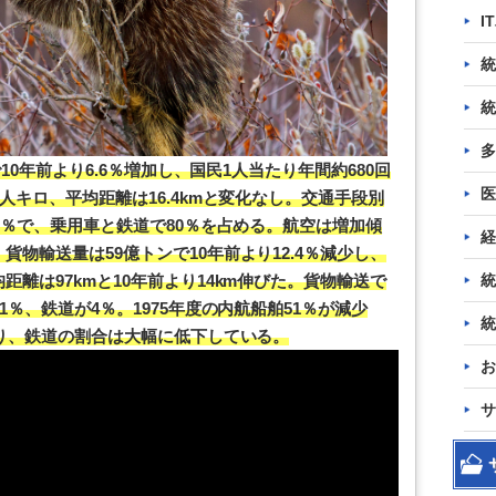
I
統
統
多
で10年前より6.6％増加し、国民1人当たり年間約680回
医
人キロ、平均距離は16.4kmと変化なし。交通手段別
6％で、乗用車と鉄道で80％を占める。航空は増加傾
経
物輸送量は59億トンで10年前より12.4％減少し、
統
離は97kmと10年前より14km伸びた。貨物輸送で
1％、鉄道が4％。1975年度の内航船舶51％が減少
統
なり、鉄道の割合は大幅に低下している。
お
サ