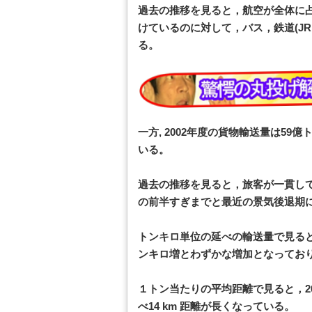
過去の推移を見ると，航空が全体に
けているのに対して，バス，鉄道(J
る。
一方, 2002年度の貨物輸送量は59億
いる。
過去の推移を見ると，旅客が一貫して
の前半すぎまでと最近の景気後退期
トンキロ単位の延べの輸送量で見ると, 5
ンキロ増とわずかな増加となってお
１トン当たりの平均距離で見ると，2002
べ14 km 距離が長くなっている。