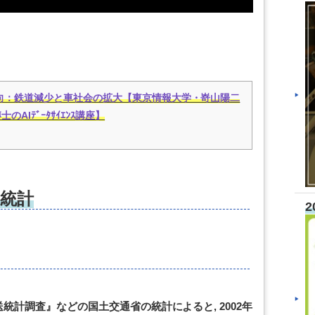
動向：鉄道減少と車社会の拡大【東京情報大学・嵜山陽二
士のAIﾃﾞｰﾀｻｲｴﾝｽ講座】
統計
2
計調査』などの国土交通省の統計によると, 2002年