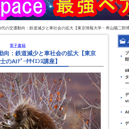
時代の交通動向：鉄道減少と車社会の拡大【東京情報大学・嵜山陽二郎博士のA
電子書籍
通動向：鉄道減少と車社会の拡大【東京
プ
郎
AIﾃﾞｰﾀｻｲｴﾝｽ講座】
6
タ
ー
デ
s
A
デ