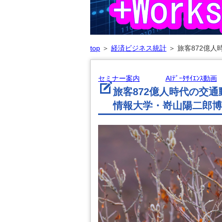
top
＞
経済ビジネス統計
＞
旅客872億人
セミナー案内
AIﾃﾞｰﾀｻｲｴﾝｽ動画
旅客872億人時代の交
情報大学・嵜山陽二郎博士の