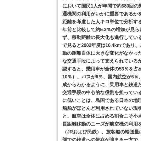
において国民1人が年間で約680回
通機関の利用がいかに重要であるか
距離を考慮した人キロ単位で分析すると
年前と比較して約5.3％の増加が見
ず、移動距離の長大化も進行してい
で見ると2002年度は16.4kmであり
動の距離自体に大きな変化がなかっ
な交通手段によって支えられている
認すると、乗用車が全体の53％を占め
10％）、バスが6％、国内航空が6％
成からわかるように、乗用車と鉄道だ
交通手段の中心的な役割を担ってい
に低いことは、島国である日本の地
船舶がほとんど利用されていない現
と、航空は全体に占める割合こそ小
長距離移動のニーズが航空機の利用
（JRおよび民鉄）、旅客船の輸送
部での鉄道への依存が強まる一方で