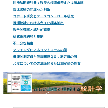
回帰診断統計量：誤差の標準偏差またはRMSE
臨床試験の間違った判断
コホート研究とケースコントロール研究
推測統計における色々な標本抽出
数学的確率と統計的確率
研究倫理網領と規制
不十分な精度
マッチングによるコントロールの例
機能的測定値と健康関連ＱＯＬ測定値の例
尺度についての方法論的または測定値の性質