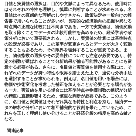
目値と実質値の選択は、目的や文脈によって異なるため、使用時に
はそれぞれの特性を理解し、慎重に判断することが求められる。名
目値はその直感的な理解のしやすさから、政策決定や一般向けの報
告書で用いられることが多いが、長期的な経済動向の把握や異なる
時点間の正確な比較には不向きである。一方で実質値は、物価変動
を取り除くことでデータの比較可能性を高めるため、経済学者や政
策分析において重要視される。しかし、実質値の計算には基準時点
の設定が必要であり、この基準が変更されるとデータが大きく変動
することもあるため、その限界を理解することが重要である。ま
た、物価指数の選択やその妥当性についても注意が必要であり、特
定の指数が選ばれることで分析結果が偏る可能性があることにも留
意する必要がある。さらに、名目値と実質値を使用する際には、そ
れぞれのデータが持つ特性や限界を踏まえた上で、適切な分析手法
を選択することが求められる。例えば、名目値を用いる場合には、
物価や技術変化を考慮した補正を加えることが必要となる場合があ
る一方、実質値を用いる場合には基準時点や物価指数の選択が分析
の精度に直接影響するため、慎重な判断が必要である。このよう
に、名目値と実質値はそれぞれ異なる特性と利点を持ち、経済デー
タの解釈や分析において相互補完的な役割を果たしているため、こ
れらを正しく理解し使い分けることが経済分析の精度を高める鍵と
なる。
関連記事