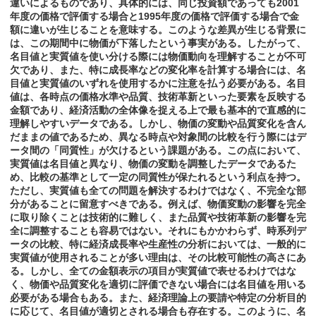
違いによるものであり、具体的には、同じ投資額であっても2001
年度の価格で評価する場合と1995年度の価格で評価する場合で金
額に違いが生じることを意味する。このような差異が生じる背景に
は、この期間中に物価が下落したという事実がある。したがって、
名目値と実質値を使い分ける際には物価動向を理解することが不可
欠であり、また、特に成長率などの変化率を計算する場合には、名
目値と実質値のいずれを使用するかに注意を払う必要がある。名目
値は、各時点の価格水準や品質、技術革新といった要素を反映する
金額であり、経済活動の全体像を捉える上で最も基本的で直感的に
理解しやすいデータである。しかし、物価の変動や品質変化を含ん
だままの値であるため、異なる時点や対象間の比較を行う際にはデ
ータ間の「同質性」が欠けるという課題がある。この点において、
実質値は名目値と異なり、物価の変動を調整したデータであるた
め、比較の基準として一定の同質性が保たれるという利点を持つ。
ただし、実質値も全ての問題を解決するわけではなく、不完全な部
分があることに留意すべきである。例えば、物価変動の影響を完全
に取り除くことは技術的に難しく、また品質や技術革新の影響を完
全に調整することも容易ではない。それにもかかわらず、時系列デ
ータの比較、特に経済成長率や生産性の分析においては、一般的に
実質値が使用されることが多い理由は、その比較可能性の高さにあ
る。しかし、全ての金額表示の項目が実質値で表せるわけではな
く、物価や品質変化を適切に評価できない場合には名目値を用いる
必要がある場合もある。また、経済理論上の要請や特定の分析目的
に応じて、名目値が適切とされる場合も存在する。このように、名