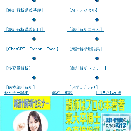
【統計解析講義基礎】
【AI・デジタル】
【統計解析講義応用】
【統計解析コラム】
【ChatGPT・Python・Excel】
【統計解析用語集】
【多変量解析】
【統計解析セミナー】
【医療統計解析】
【お問い合わせ】
セミナー詳細
解析ご相談
LINEでお友達