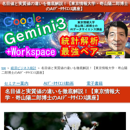
名目値と実質値の違いを徹底解説！【東京情報大学・嵜山陽二郎博士
のAIﾃﾞｰﾀｻｲｴﾝｽ講座】
top
＞
経済ビジネス統計
＞
名目値と実質値の違いを徹底解説！【東京情報大学・嵜山陽
二郎博士のAIﾃﾞｰﾀｻｲｴﾝｽ講座】
セミナー案内
AIﾃﾞｰﾀｻｲｴﾝｽ動画
電子書籍
名目値と実質値の違いを徹底解説！【東京情報大
学・嵜山陽二郎博士のAIﾃﾞｰﾀｻｲｴﾝｽ講座】