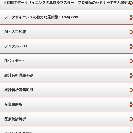
6時間でデータサイエンスの真髄をマスター！プロ講師のセミナーで学ぶ最短ル
ート
データサイエンスの強力な羅針盤：statg.com
AI・人工知能
デジタル・DX
ITパスポート
統計解析講義基礎
統計解析講義応用
多変量解析
医療統計解析