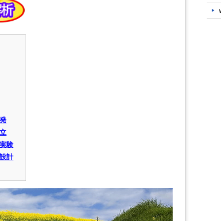
発
立
実験
設計