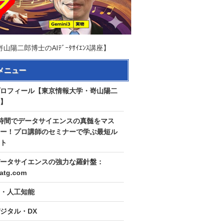
郎博士のAIﾃﾞｰﾀｻｲｴﾝｽ講座】
メニュー
ロフィール【東京情報大学・嵜山陽二
】
時間でデータサイエンスの真髄をマス
ー！プロ講師のセミナーで学ぶ最短ル
ト
ータサイエンスの強力な羅針盤：
tatg.com
I・人工知能
ジタル・DX