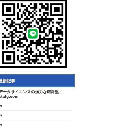
最新記事
データサイエンスの強力な羅針盤：
statg.com
w
w
w