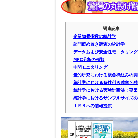
関連記事
企業物価指数の統計学
訪問留め置き調査の統計学
データおよび安全性モニタリング
MRC分析の種類
中間モニタリング
量的研究における概念枠組みの開
統計学における条件付き確率と独
統計学における実験計画法：要因
統計学におけるサンプルサイズの
ＩＲＢへの情報提供