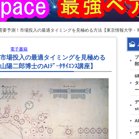
要予測！市場投入の最適タイミングを見極める方法【東京情報大学・嵜山陽二
電子書籍
市場投入の最適タイミングを見極める
プ
郎
二郎博士のAIﾃﾞｰﾀｻｲｴﾝｽ講座】
6
タ
ー
デ
s
A
デ