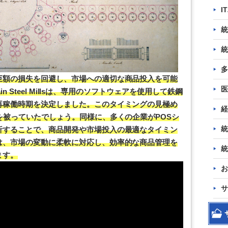
I
統
統
多
巨額の損失を回避し、市場への適切な商品投入を可能
医
in Steel Millsは、専用のソフトウェアを使用して鉄鋼
再稼働時期を決定しました。このタイミングの見極め
経
を被っていたでしょう。同様に、多くの企業がPOSシ
統
析することで、商品開発や市場投入の最適なタイミン
は、市場の変動に柔軟に対応し、効率的な商品管理を
統
ます。
お
サ