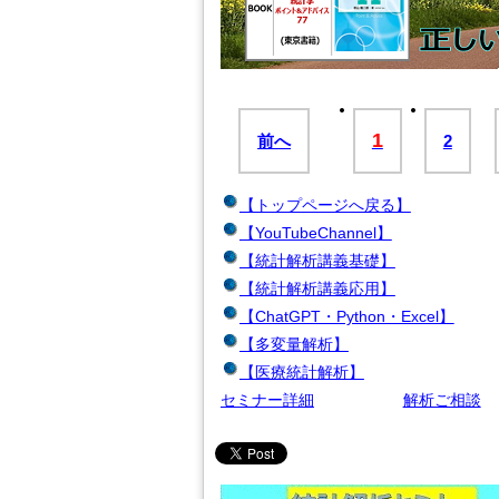
1
前へ
2
【トップページへ戻る】
【YouTubeChannel】
【統計解析講義基礎】
【統計解析講義応用】
【ChatGPT・Python・Excel】
【多変量解析】
【医療統計解析】
セミナー詳細
解析ご相談