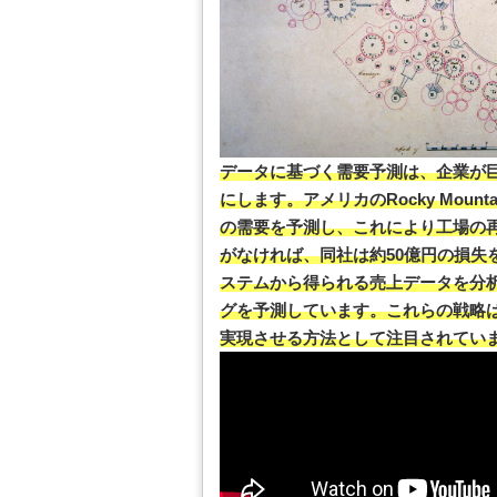
データに基づく需要予測は、企業が
にします。アメリカのRocky Mounta
の需要を予測し、これにより工場の
がなければ、同社は約50億円の損失
ステムから得られる売上データを分
グを予測しています。これらの戦略
実現させる方法として注目されてい