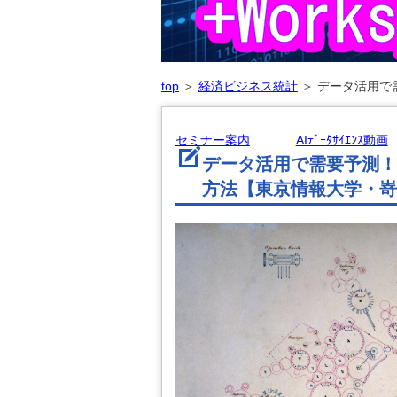
top
＞
経済ビジネス統計
＞
データ活用で需
セミナー案内
AIﾃﾞｰﾀｻｲｴﾝｽ動画
データ活用で需要予測！
方法【東京情報大学・嵜山陽