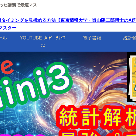
ルを使った講義で最速マス
ングを見極める方法【東京情報大学・嵜山陽二郎博士のAIﾃﾞｰﾀｻｲｴﾝｽ
速マスター
ール
YOUTUBE_AIﾃﾞｰﾀｻｲｴ
電子書籍
統計
ﾝｽ