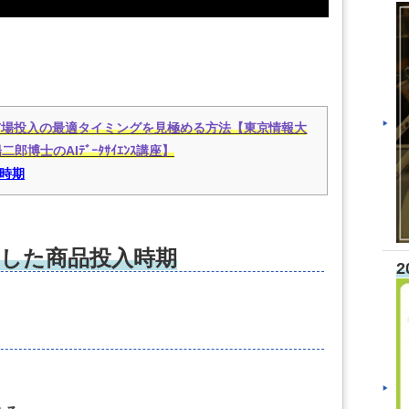
市場投入の最適タイミングを見極める方法【東京情報大
郎博士のAIﾃﾞｰﾀｻｲｴﾝｽ講座】
時期
した商品投入時期
2