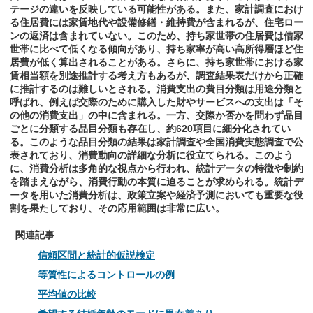
テージの違いを反映している可能性がある。また、家計調査におけ
る住居費には家賃地代や設備修繕・維持費が含まれるが、住宅ロー
ンの返済は含まれていない。このため、持ち家世帯の住居費は借家
世帯に比べて低くなる傾向があり、持ち家率が高い高所得層ほど住
居費が低く算出されることがある。さらに、持ち家世帯における家
賃相当額を別途推計する考え方もあるが、調査結果表だけから正確
に推計するのは難しいとされる。消費支出の費目分類は用途分類と
呼ばれ、例えば交際のために購入した財やサービスへの支出は「そ
の他の消費支出」の中に含まれる。一方、交際か否かを問わず品目
ごとに分類する品目分類も存在し、約620項目に細分化されてい
る。このような品目分類の結果は家計調査や全国消費実態調査で公
表されており、消費動向の詳細な分析に役立てられる。このよう
に、消費分析は多角的な視点から行われ、統計データの特徴や制約
を踏まえながら、消費行動の本質に迫ることが求められる。統計デ
ータを用いた消費分析は、政策立案や経済予測においても重要な役
割を果たしており、その応用範囲は非常に広い。
関連記事
信頼区間と統計的仮説検定
等質性によるコントロールの例
平均値の比較