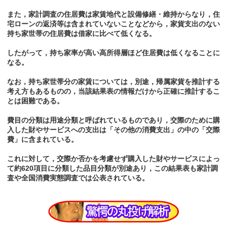
また，家計調査の住居費は家賃地代と設備修繕・維持からなり，住
宅ローンの返済等は含まれていないことなどから，家貨支出のない
持ち家世帯の住居費は借家に比べて低くなる。
したがって，持ち家率が高い高所得層ほど住居費は低くなることに
なる。
なお，持ち家世帯分の家賃については，別途，帰属家貨を推計する
考え方もあるものの，当該結果表の情報だけから正確に推計するこ
とは困難である。
費目の分類は用途分類と呼ばれているものであり，交際のために購
入した財やサービスへの支出は「その他の消費支出」の中の「交際
費」に含まれている。
これに対して，交際か否かを考慮せず購入した財やサービスによっ
て約620項目に分類した品目分類が別途あり，この結果表も家計調
査や全国消費実態調査では公表されている。