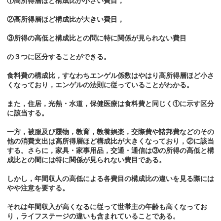
①高所得層ほど構成比が小さい費目，
②高所得層ほど構成比が大きい費目，
③所得の高低と構成比との問に特に関係が見られない費目
の３つに区分することができる。
食料費の構成比，すなわちエンゲル係数はやはり高所得層ほど小さ
くなっており，エンゲルの法則に従っていることがわかる。
また，住居，光熱・水道，保健医療は食料費と同じく①に示す区分
に該当する。
一方，被服及び履物，教育，教養娯楽，交際費や諸邦費などのその
他の消費支出は高所得層ほど構成比が大きくなっており，②に該当
する。さらに，家具・家事用品，交通・通信は③の所得の高低と構
成比との間には特に関係が見られない費目である。
しかし，年間収人の高低による各費目の構成比の違いを見る際には
やや注意を要する。
それは年間収入が高くなるに従って世帯主の年齢も高くなってお
り，ライフステージの違いも含まれていることである。