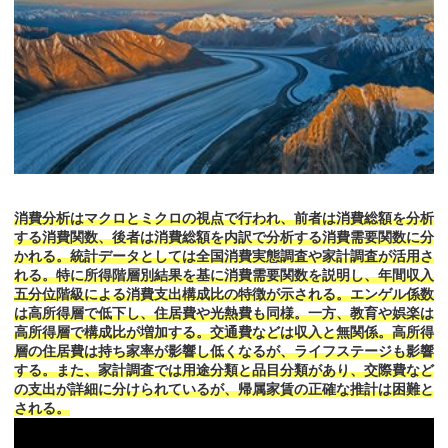
消費分析はマクロとミクロの視点で行われ、前者は消費総額を分析
する消費関数、後者は消費総額を内訳で分析する消費需要関数に分
かれる。統計データとしては全国消費実態調査や家計調査が活用さ
れる。特に所得階層別結果を基に消費需要関数を説明し、年間収入
五分位階級による消費支出構成比の特徴が示される。エンゲル係数
は高所得層で低下し、住居費や光熱費も同様。一方、教育や娯楽は
高所得層で構成比が増加する。交通費などは収入と無関係。高所得
層の住居費は持ち家率が影響し低くなるが、ライフステージも影響
する。また、家計調査では用途分類と品目分類があり、交際費など
の支出が詳細に分けられているが、帰属家賃の正確な推計は困難と
される。