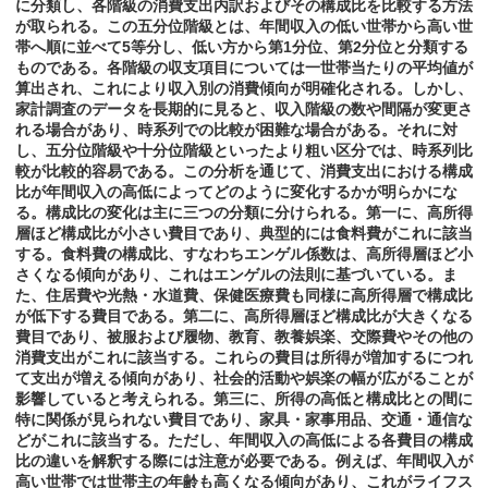
に分類し、各階級の消費支出内訳およびその構成比を比較する方法
が取られる。この五分位階級とは、年間収入の低い世帯から高い世
帯へ順に並べて5等分し、低い方から第1分位、第2分位と分類する
ものである。各階級の収支項目については一世帯当たりの平均値が
算出され、これにより収入別の消費傾向が明確化される。しかし、
家計調査のデータを長期的に見ると、収入階級の数や間隔が変更さ
れる場合があり、時系列での比較が困難な場合がある。それに対
し、五分位階級や十分位階級といったより粗い区分では、時系列比
較が比較的容易である。この分析を通じて、消費支出における構成
比が年間収入の高低によってどのように変化するかが明らかにな
る。構成比の変化は主に三つの分類に分けられる。第一に、高所得
層ほど構成比が小さい費目であり、典型的には食料費がこれに該当
する。食料費の構成比、すなわちエンゲル係数は、高所得層ほど小
さくなる傾向があり、これはエンゲルの法則に基づいている。ま
た、住居費や光熱・水道費、保健医療費も同様に高所得層で構成比
が低下する費目である。第二に、高所得層ほど構成比が大きくなる
費目であり、被服および履物、教育、教養娯楽、交際費やその他の
消費支出がこれに該当する。これらの費目は所得が増加するにつれ
て支出が増える傾向があり、社会的活動や娯楽の幅が広がることが
影響していると考えられる。第三に、所得の高低と構成比との間に
特に関係が見られない費目であり、家具・家事用品、交通・通信な
どがこれに該当する。ただし、年間収入の高低による各費目の構成
比の違いを解釈する際には注意が必要である。例えば、年間収入が
高い世帯では世帯主の年齢も高くなる傾向があり、これがライフス