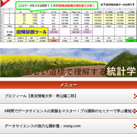
メニュー
プロフィール【東京情報大学・嵜山陽二郎】
6時間でデータサイエンスの真髄をマスター！プロ講師のセミナーで学ぶ最短ル
ート
データサイエンスの強力な羅針盤：statg.com