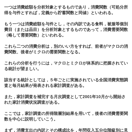
一つは消費総額を分析対象とするものであり，消費関数（可処分所
得を与件とすれば，定義から貯蓄関数と同値）といわれる。
もう一つは消費総額を与件とし，その内訳である食料，被服等個別
費目（または品目）を分析対象とするものであって，消費需要関数
（略して需要関数）といわれる。
これら二つの消費分析は，別のいい方をすれば、前者がマクロの消
費関数、後者がミクロの需要関数となる。
これらの分析を行うには，マクロとミクロが体系的に把握されてい
る統計が望ましい。
該当する統計としては，５年ごとに実施されている全国消費実態調
査と毎月結果が発表される家計調査がある。
また，家計調査を補完する月次調査として2001年10月から開始さ
れた家計消費状況調査がある。
ここでは，家計調査の所得階層別結果を用いて，後者の消費需要関
数を中心に説明していこう。
まず，消費支出の内訳とその構成比を，年問収入五分位階級別に見