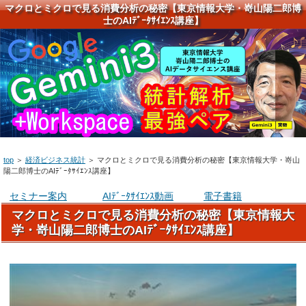
マクロとミクロで見る消費分析の秘密【東京情報大学・嵜山陽二郎博
士のAIﾃﾞｰﾀｻｲｴﾝｽ講座】
top
＞
経済ビジネス統計
＞
マクロとミクロで見る消費分析の秘密【東京情報大学・嵜山
陽二郎博士のAIﾃﾞｰﾀｻｲｴﾝｽ講座】
セミナー案内
AIﾃﾞｰﾀｻｲｴﾝｽ動画
電子書籍
マクロとミクロで見る消費分析の秘密【東京情報大
学・嵜山陽二郎博士のAIﾃﾞｰﾀｻｲｴﾝｽ講座】