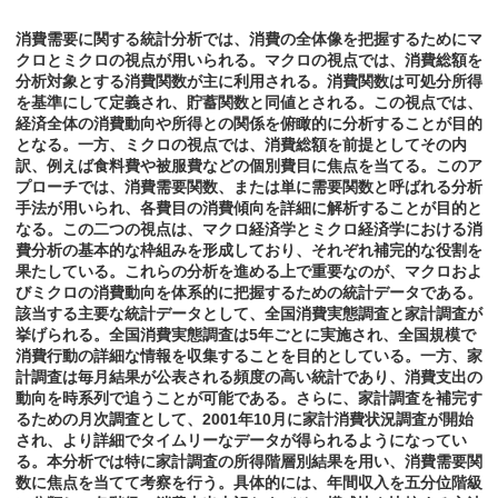
消費需要に関する統計分析では、消費の全体像を把握するためにマ
クロとミクロの視点が用いられる。マクロの視点では、消費総額を
分析対象とする消費関数が主に利用される。消費関数は可処分所得
を基準にして定義され、貯蓄関数と同値とされる。この視点では、
経済全体の消費動向や所得との関係を俯瞰的に分析することが目的
となる。一方、ミクロの視点では、消費総額を前提としてその内
訳、例えば食料費や被服費などの個別費目に焦点を当てる。このア
プローチでは、消費需要関数、または単に需要関数と呼ばれる分析
手法が用いられ、各費目の消費傾向を詳細に解析することが目的と
なる。この二つの視点は、マクロ経済学とミクロ経済学における消
費分析の基本的な枠組みを形成しており、それぞれ補完的な役割を
果たしている。これらの分析を進める上で重要なのが、マクロおよ
びミクロの消費動向を体系的に把握するための統計データである。
該当する主要な統計データとして、全国消費実態調査と家計調査が
挙げられる。全国消費実態調査は5年ごとに実施され、全国規模で
消費行動の詳細な情報を収集することを目的としている。一方、家
計調査は毎月結果が公表される頻度の高い統計であり、消費支出の
動向を時系列で追うことが可能である。さらに、家計調査を補完す
るための月次調査として、2001年10月に家計消費状況調査が開始
され、より詳細でタイムリーなデータが得られるようになってい
る。本分析では特に家計調査の所得階層別結果を用い、消費需要関
数に焦点を当てて考察を行う。具体的には、年間収入を五分位階級