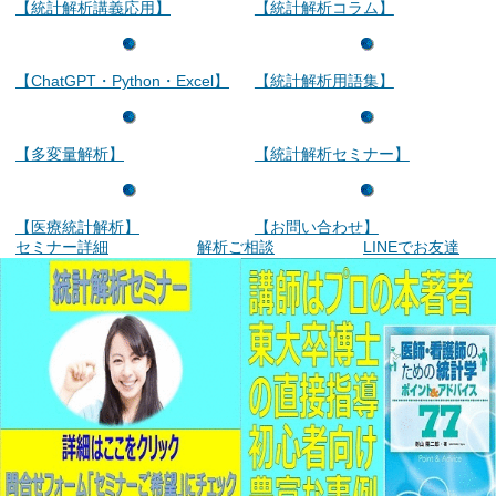
【統計解析講義応用】
【統計解析コラム】
【ChatGPT・Python・Excel】
【統計解析用語集】
【多変量解析】
【統計解析セミナー】
【医療統計解析】
【お問い合わせ】
セミナー詳細
解析ご相談
LINEでお友達