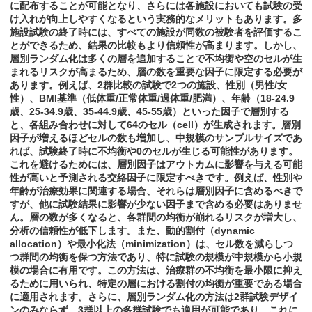
に配布することが可能となり、さらには各施設においても試験の受
け入れが向上しやすくなるという実務的なメリットもあります。多
施設試験の終了時には、すべての施設が同数の被験者を評価するこ
とができるため、結果の比較もより信頼性が高まります。しかし、
層別ランダム化は多くの層を追加することで不均衡や空のセルが生
まれるリスクが高まるため、層の数を重要な因子に限定する必要が
あります。例えば、2群比較の試験で2つの施設、性別（男性/女
性）、BMI基準（低体重/正常体重/過体重/肥満）、年齢（18-24.9
歳、25-34.9歳、35-44.9歳、45-55歳）といった因子で層別する
と、各組み合わせに対して64のセル（cell）が生成されます。層別
因子が増えるほどセルの数も増加し、中規模のサンプルサイズであ
れば、試験終了時に不均衡や0のセルが生じる可能性があります。
これを避けるためには、層別因子はアウトカムに影響を与える可能
性が高いと予測される交絡因子に限定すべきです。例えば、性別や
年齢が治療効果に関連する場合、それらは層別因子に含めるべきで
すが、他に試験結果に影響が少ない因子まで含める必要はありませ
ん。層の数が多くなると、各群間の均衡が崩れるリスクが増大し、
分析の信頼性が低下します。また、動的割付（dynamic
allocation）や最小化法（minimization）は、セル数を減らしつ
つ群間の均衡を保つ方法であり、特に試験の規模が中規模から小規
模の場合に有用です。この方法は、治療群の不均衡を最小限に抑え
るために用いられ、特定の層における割付の均衡が重要である場合
に適用されます。さらに、層別ランダム化の方法は2群試験デザイ
ンのみならず、3群以上の多群試験でも適用が可能であり、これに