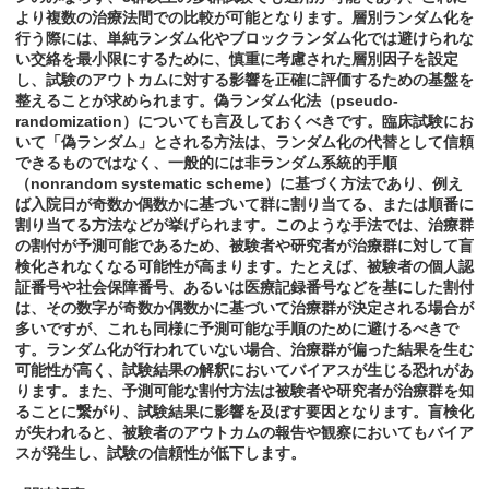
より複数の治療法間での比較が可能となります。層別ランダム化を
行う際には、単純ランダム化やブロックランダム化では避けられな
い交絡を最小限にするために、慎重に考慮された層別因子を設定
し、試験のアウトカムに対する影響を正確に評価するための基盤を
整えることが求められます。偽ランダム化法（pseudo-
randomization）についても言及しておくべきです。臨床試験にお
いて「偽ランダム」とされる方法は、ランダム化の代替として信頼
できるものではなく、一般的には非ランダム系統的手順
（nonrandom systematic scheme）に基づく方法であり、例え
ば入院日が奇数か偶数かに基づいて群に割り当てる、または順番に
割り当てる方法などが挙げられます。このような手法では、治療群
の割付が予測可能であるため、被験者や研究者が治療群に対して盲
検化されなくなる可能性が高まります。たとえば、被験者の個人認
証番号や社会保障番号、あるいは医療記録番号などを基にした割付
は、その数字が奇数か偶数かに基づいて治療群が決定される場合が
多いですが、これも同様に予測可能な手順のために避けるべきで
す。ランダム化が行われていない場合、治療群が偏った結果を生む
可能性が高く、試験結果の解釈においてバイアスが生じる恐れがあ
ります。また、予測可能な割付方法は被験者や研究者が治療群を知
ることに繋がり、試験結果に影響を及ぼす要因となります。盲検化
が失われると、被験者のアウトカムの報告や観察においてもバイア
スが発生し、試験の信頼性が低下します。