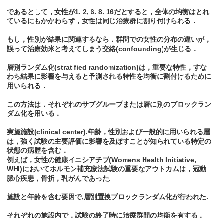
であるとして，女性が1. 2, 6. 8. 16だとすると，全体の均衡はとれ
ているにもかかわらず，女性は同じ治療群に割り付けられる．
もし，性別が結果に関連するなら．群問での女性の分布の違いが，
誤って治療効米と考えてしまう交絡(confounding)が生じる．
層別ランダム化(stratified randomization)は，重要な特性，すな
わち結果に影響を与えると予測される特性を均衡に割付けるために
用いられる．
この方法は．それぞれのサブグループまたは層に別のブロックラン
ダム化を用いる．
実施施設(clinical center).年齢，性別および一般的に用いられる層
は，強く試験の主要評価に影響を及ぼすことが知られている特定の
状態の病歴を含む．
例えば，女性の健康イニシアチブ(Womens Health Initiative,
WHI)においてホルモン補充療法試験の重要なアウトカムは，冠動
脈心疾患，骨折，乳がんであった.
施設と年齢を含む要因で,層別置換ブロックランダム化が行われた.
それぞれの施設内で，試験の終了時に治療群間の均衡を有する．