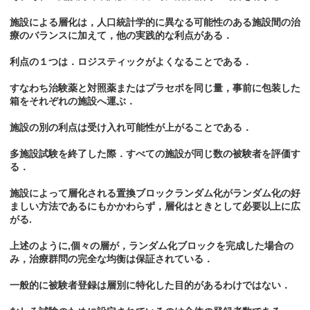
施設による層化は，人口統計学的に異なる可能性のある施設間の治
療のバランスに加えて，他の実践的な利点がある．
利点の１つは．ロジスティックがよくなることである．
すなわち治験薬と対照薬またはプラセボを同じ量，事前に包装した
箱をそれぞれの施設へ運ぶ．
施設の別の利点は受け入れ可能性が上がることである．
多施設試験を終了した際．すべての施設が同じ数の被験者を評価す
る．
施設によって層化される置換ブロックランダム化がランダム化の好
ましい方法であるにもかかわらず，層化はときとして必要以上に広
がる.
上述のように,個々の層が，ランダム化ブロックを完成した場合の
み，治療群問の完全な均衡は保証されている．
一般的に被験者登録は層別に特化した目的があるわけではない．