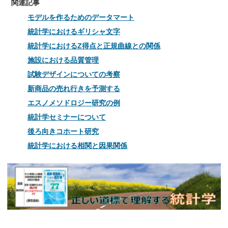
関連記事
モデルを作るためのデータマート
統計学におけるギリシャ文字
統計学におけるZ得点と正規曲線との関係
施設における品質管理
試験デザインについての考察
新商品の売れ行きを予測する
エスノメソドロジー研究の例
統計学セミナーについて
後ろ向きコホート研究
統計学における相関と因果関係