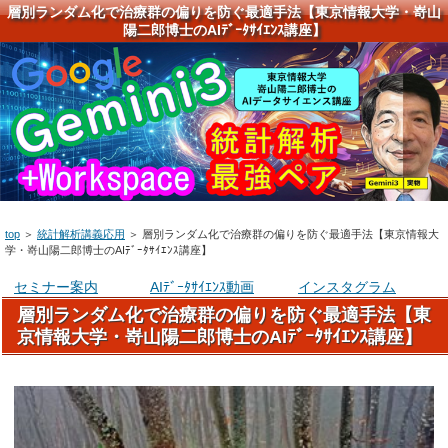
層別ランダム化で治療群の偏りを防ぐ最適手法【東京情報大学・嵜山
陽二郎博士のAIﾃﾞｰﾀｻｲｴﾝｽ講座】
top
＞
統計解析講義応用
＞
層別ランダム化で治療群の偏りを防ぐ最適手法【東京情報大
学・嵜山陽二郎博士のAIﾃﾞｰﾀｻｲｴﾝｽ講座】
セミナー案内
AIﾃﾞｰﾀｻｲｴﾝｽ動画
インスタグラム
層別ランダム化で治療群の偏りを防ぐ最適手法【東
京情報大学・嵜山陽二郎博士のAIﾃﾞｰﾀｻｲｴﾝｽ講座】