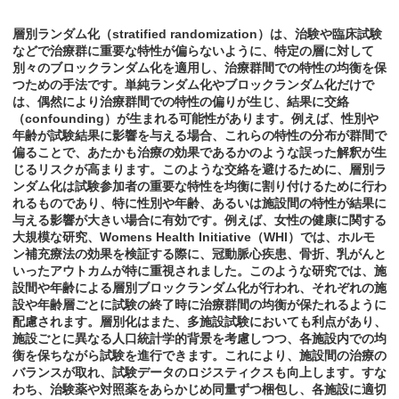
層別ランダム化（stratified randomization）は、治験や臨床試験
などで治療群に重要な特性が偏らないように、特定の層に対して
別々のブロックランダム化を適用し、治療群間での特性の均衡を保
つための手法です。単純ランダム化やブロックランダム化だけで
は、偶然により治療群間での特性の偏りが生じ、結果に交絡
（confounding）が生まれる可能性があります。例えば、性別や
年齢が試験結果に影響を与える場合、これらの特性の分布が群間で
偏ることで、あたかも治療の効果であるかのような誤った解釈が生
じるリスクが高まります。このような交絡を避けるために、層別ラ
ンダム化は試験参加者の重要な特性を均衡に割り付けるために行わ
れるものであり、特に性別や年齢、あるいは施設間の特性が結果に
与える影響が大きい場合に有効です。例えば、女性の健康に関する
大規模な研究、Womens Health Initiative（WHI）では、ホルモ
ン補充療法の効果を検証する際に、冠動脈心疾患、骨折、乳がんと
いったアウトカムが特に重視されました。このような研究では、施
設間や年齢による層別ブロックランダム化が行われ、それぞれの施
設や年齢層ごとに試験の終了時に治療群間の均衡が保たれるように
配慮されます。層別化はまた、多施設試験においても利点があり、
施設ごとに異なる人口統計学的背景を考慮しつつ、各施設内での均
衡を保ちながら試験を進行できます。これにより、施設間の治療の
バランスが取れ、試験データのロジスティクスも向上します。すな
わち、治験薬や対照薬をあらかじめ同量ずつ梱包し、各施設に適切