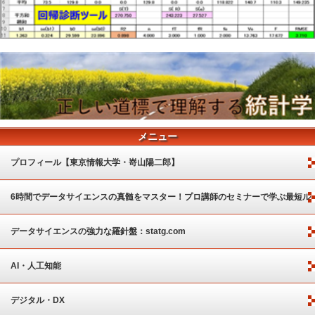
メニュー
プロフィール【東京情報大学・嵜山陽二郎】
6時間でデータサイエンスの真髄をマスター！プロ講師のセミナーで学ぶ最短ル
ート
データサイエンスの強力な羅針盤：statg.com
AI・人工知能
デジタル・DX