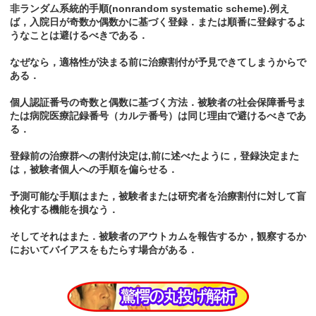
非ランダム系統的手順(nonrandom systematic scheme).例え
ば，入院日が奇数か偶数かに基づく登録．または順番に登録するよ
うなことは避けるべきである．
なぜなら，適格性が決まる前に治療割付が予見できてしまうからで
ある．
個人認証番号の奇数と偶数に基づく方法．被験者の社会保障番号ま
たは病院医療記録番号（カルテ番号）は同じ理由で避けるべきであ
る．
登録前の治療群への割付決定は,前に述べたように，登録決定また
は，被験者個人への手順を偏らせる．
予測可能な手順はまた，被験者または研究者を治療割付に対して盲
検化する機能を損なう．
そしてそれはまた．被験者のアウトカムを報告するか，観察するか
においてバイアスをもたらす場合がある．