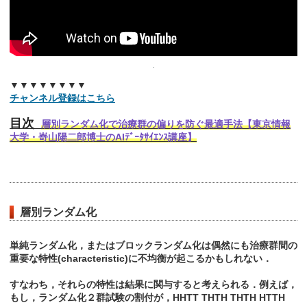
▼▼▼▼▼▼▼▼
チャンネル登録はこちら
目次
層別ランダム化で治療群の偏りを防ぐ最適手法【東京情報
大学・嵜山陽二郎博士のAIﾃﾞｰﾀｻｲｴﾝｽ講座】
層別ランダム化
単純ランダム化，またはブロックランダム化は偶然にも治療群間の
重要な特性(characteristic)に不均衡が起こるかもしれない．
すなわち，それらの特性は結果に関与すると考えられる．例えば，
もし，ランダム化２群試験の割付が，HHTT THTH THTH HTTH