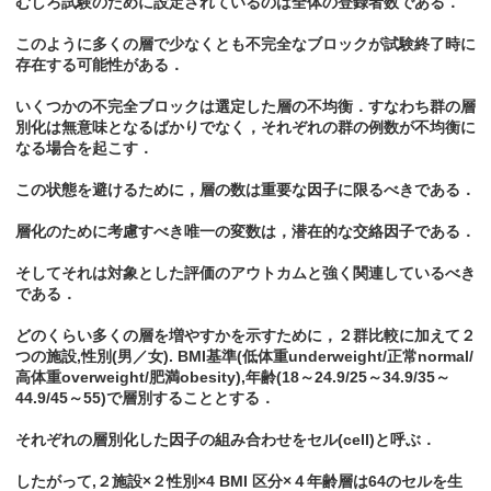
むしろ試験のために設定されているのは全体の登録者数である．
このように多くの層で少なくとも不完全なブロックが試験終了時に
存在する可能性がある．
いくつかの不完全ブロックは選定した層の不均衡．すなわち群の層
別化は無意味となるばかりでなく，それぞれの群の例数が不均衡に
なる場合を起こす．
この状態を避けるために，層の数は重要な因子に限るべきである．
層化のために考慮すべき唯一の変数は，潜在的な交絡因子である．
そしてそれは対象とした評価のアウトカムと強く関連しているべき
である．
どのくらい多くの層を増やすかを示すために，２群比較に加えて２
つの施設,性別(男／女). BMI基準(低体重underweight/正常normal/
高体重overweight/肥満obesity),年齢(18～24.9/25～34.9/35～
44.9/45～55)で層別することとする．
それぞれの層別化した因子の組み合わせをセル(cell)と呼ぶ．
したがって,２施設×２性別×4 BMI 区分×４年齢層は64のセルを生