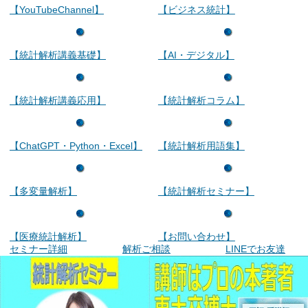
【YouTubeChannel】
【ビジネス統計】
【統計解析講義基礎】
【AI・デジタル】
【統計解析講義応用】
【統計解析コラム】
【ChatGPT・Python・Excel】
【統計解析用語集】
【多変量解析】
【統計解析セミナー】
【医療統計解析】
【お問い合わせ】
セミナー詳細
解析ご相談
LINEでお友達