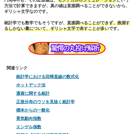
円周率πも、その近似値は、
モンテカルロシミュレーション
という
方法で計算できますが、真の値は直接調べることができないから、
ギリシャ文字なのです。
統計学でも数学でもそうですが、
直接調べることができず、推測す
るしかない量について、ギリシャ文字で表すことが多い
です。
関連リンク
統計学における回帰直線の数式化
ホットデック法
通貨に関する統計
正規分布のウソを見抜く統計学
標本からの一般化
景気動向指数
エンゲル係数