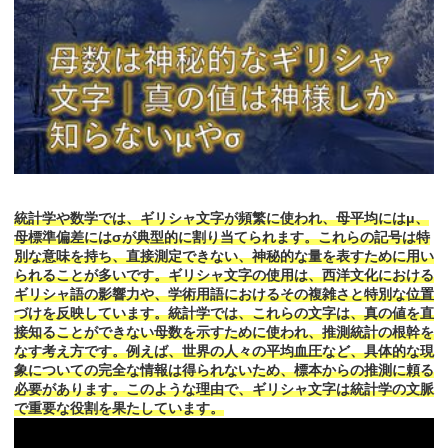
統計学や数学では、ギリシャ文字が頻繁に使われ、母平均にはμ、
母標準偏差にはσが典型的に割り当てられます。これらの記号は特
別な意味を持ち、直接測定できない、神秘的な量を表すために用い
られることが多いです。ギリシャ文字の使用は、西洋文化における
ギリシャ語の影響力や、学術用語におけるその複雑さと特別な位置
づけを反映しています。統計学では、これらの文字は、真の値を直
接知ることができない母数を示すために使われ、推測統計の根幹を
なす考え方です。例えば、世界の人々の平均血圧など、具体的な現
象についての完全な情報は得られないため、標本からの推測に頼る
必要があります。このような理由で、ギリシャ文字は統計学の文脈
で重要な役割を果たしています。