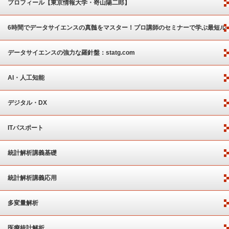
プロフィール【東京情報大学・嵜山陽二郎】
6時間でデータサイエンスの真髄をマスター！プロ講師のセミナーで学ぶ最短ル
ート
データサイエンスの強力な羅針盤：statg.com
AI・人工知能
デジタル・DX
ITパスポート
統計解析講義基礎
統計解析講義応用
多変量解析
医療統計解析