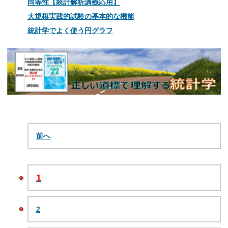
同等性【統計解析講義応用】
大規模実践的試験の基本的な機能
統計学でよく使う円グラフ
前へ
1
2