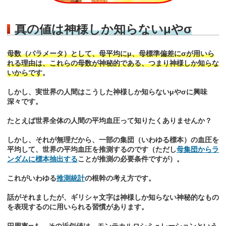
真の値は神様しか知らないμやσ
母数（パラメータ）として、母平均にμ、母標準偏差にσが用いら
れる理由は、これらの母数が神秘的である、つまり神様しか知らな
いからです
。
しかし、実世界の人間はこうした神様しか知らないμやσに興味
深々です。
たとえば世界全体の人間の平均血圧って知りたくありませんか？
しかし、それが無理だから、一部の集団（いわゆる標本）の血圧を
平均して、世界の平均血圧を推測するのです（ただし
母集団からラ
ンダムに標本抽出する
ことが推測の必要条件ですが）。
これがいわゆる
推測統計
の根幹の考え方です。
話がそれましたが、ギリシャ文字は神様しか知らない神秘的なもの
を表現するのに用いられる習慣があります。