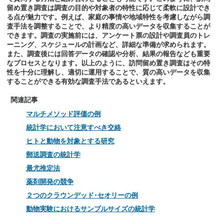
留め置き調査は調査の目的や対象者の特性に応じて柔軟に設計でき
る点が魅力です。例えば、家庭の事情や地域特性を考慮しながら調
査手法を調整することで、より精度の高いデータを収集することが
できます。調査の実施前には、アンケート票の設計や調査員のトレ
ーニング、スケジュールの計画など、詳細な準備が求められます。
また、調査後には回答データの確認や分析、結果の報告なども重要
なプロセスとなります。以上のように、訪問留め置き調査はその特
性を十分に理解し、適切に運用することで、質の高いデータを収集
することができる有効な調査手法であるといえます。
関連記事
マルチメソッド評価の例
統計学において注意すべき交絡
ヒトと動物を対象とする研究
郵送調査の統計学
最尤推定法
薬剤開発の競争
２つのクラウンデッド･セオリーの例
動物実験におけるサンプルサイズの統計学