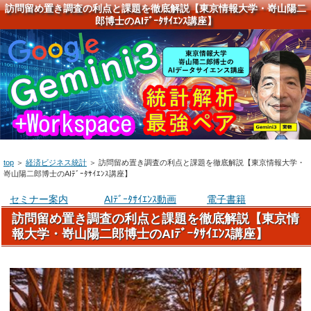
訪問留め置き調査の利点と課題を徹底解説【東京情報大学・嵜山陽二
郎博士のAIﾃﾞｰﾀｻｲｴﾝｽ講座】
top
＞
経済ビジネス統計
＞
訪問留め置き調査の利点と課題を徹底解説【東京情報大学・
嵜山陽二郎博士のAIﾃﾞｰﾀｻｲｴﾝｽ講座】
セミナー案内
AIﾃﾞｰﾀｻｲｴﾝｽ動画
電子書籍
訪問留め置き調査の利点と課題を徹底解説【東京情
報大学・嵜山陽二郎博士のAIﾃﾞｰﾀｻｲｴﾝｽ講座】