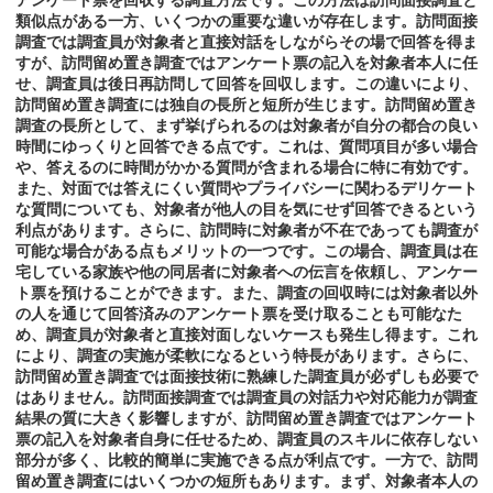
アンケート票を回収する調査方法です。この方法は訪問面接調査と
類似点がある一方、いくつかの重要な違いが存在します。訪問面接
調査では調査員が対象者と直接対話をしながらその場で回答を得ま
すが、訪問留め置き調査ではアンケート票の記入を対象者本人に任
せ、調査員は後日再訪問して回答を回収します。この違いにより、
訪問留め置き調査には独自の長所と短所が生じます。訪問留め置き
調査の長所として、まず挙げられるのは対象者が自分の都合の良い
時間にゆっくりと回答できる点です。これは、質問項目が多い場合
や、答えるのに時間がかかる質問が含まれる場合に特に有効です。
また、対面では答えにくい質問やプライバシーに関わるデリケート
な質問についても、対象者が他人の目を気にせず回答できるという
利点があります。さらに、訪問時に対象者が不在であっても調査が
可能な場合がある点もメリットの一つです。この場合、調査員は在
宅している家族や他の同居者に対象者への伝言を依頼し、アンケー
ト票を預けることができます。また、調査の回収時には対象者以外
の人を通じて回答済みのアンケート票を受け取ることも可能なた
め、調査員が対象者と直接対面しないケースも発生し得ます。これ
により、調査の実施が柔軟になるという特長があります。さらに、
訪問留め置き調査では面接技術に熟練した調査員が必ずしも必要で
はありません。訪問面接調査では調査員の対話力や対応能力が調査
結果の質に大きく影響しますが、訪問留め置き調査ではアンケート
票の記入を対象者自身に任せるため、調査員のスキルに依存しない
部分が多く、比較的簡単に実施できる点が利点です。一方で、訪問
留め置き調査にはいくつかの短所もあります。まず、対象者本人の