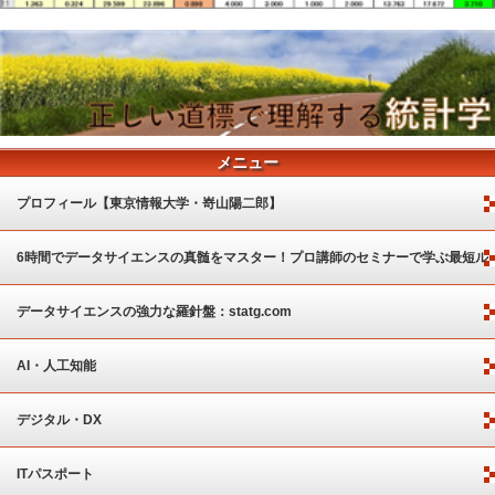
メニュー
プロフィール【東京情報大学・嵜山陽二郎】
6時間でデータサイエンスの真髄をマスター！プロ講師のセミナーで学ぶ最短ル
ート
データサイエンスの強力な羅針盤：statg.com
AI・人工知能
デジタル・DX
ITパスポート