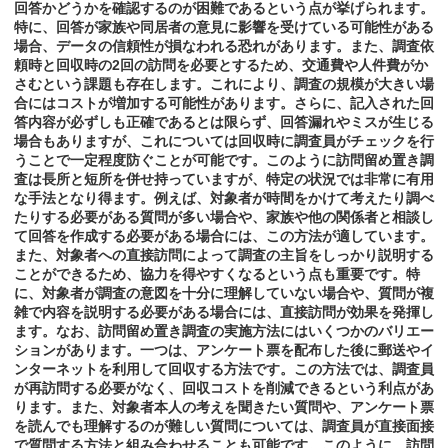
回答かどうかを確認するのが困難であるという点が挙げられます。
特に、回答が家族や同居者の意見に影響を受けている可能性がある
場合、データの信頼性が損なわれる恐れがあります。また、調査依
頼時と回収時の2回の訪問を必要とするため、交通費や人件費がか
さむという課題も存在します。これにより、調査の規模が大きい場
合にはコストが増加する可能性があります。さらに、記入された回
答内容が必ずしも正確であるとは限らず、回答漏れやミスが生じる
場合もありますが、これについては回収時に調査員がチェックを行
うことで一定程度防ぐことが可能です。このように訪問留め置き調
査は長所と短所を併せ持っていますが、特定の状況では非常に有用
な手法となり得ます。例えば、対象者が時間をかけて考えたり調べ
たりする必要がある質問が多い場合や、家族や他の関係者と相談し
て回答を作成する必要がある場合には、この方法が適しています。
また、対象者への直接訪問によって調査の主旨をしっかり説明する
ことができるため、協力を得やすくなるという点も重要です。特
に、対象者が調査の意図を十分に理解していない場合や、質問が複
雑で内容を説明する必要がある場合には、直接訪問が効果を発揮し
ます。なお、訪問留め置き調査の実施方法にはいくつかのバリエー
ションがあります。一つは、アンケート票を配布した後に郵送やイ
ンターネットを利用して回収する方法です。この方法では、調査員
が再訪問する必要がなく、回収コストを削減できるという利点があ
ります。また、対象者本人の考えを聞きたい質問や、アンケート票
を読んでも理解するのが難しい質問については、調査員が直接面接
で質問する方法と組み合わせることも可能です。このように、訪問