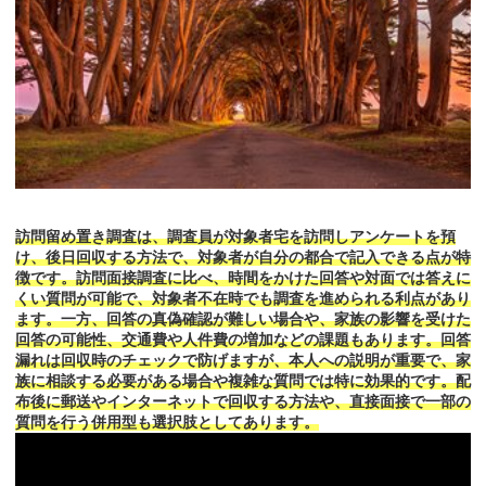
訪問留め置き調査は、調査員が対象者宅を訪問しアンケートを預
け、後日回収する方法で、対象者が自分の都合で記入できる点が特
徴です。訪問面接調査に比べ、時間をかけた回答や対面では答えに
くい質問が可能で、対象者不在時でも調査を進められる利点があり
ます。一方、回答の真偽確認が難しい場合や、家族の影響を受けた
回答の可能性、交通費や人件費の増加などの課題もあります。回答
漏れは回収時のチェックで防げますが、本人への説明が重要で、家
族に相談する必要がある場合や複雑な質問では特に効果的です。配
布後に郵送やインターネットで回収する方法や、直接面接で一部の
質問を行う併用型も選択肢としてあります。