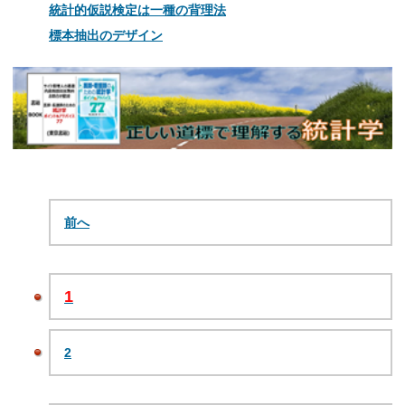
統計的仮説検定は一種の背理法
標本抽出のデザイン
前へ
1
2