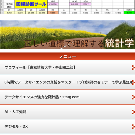
メニュー
プロフィール【東京情報大学・嵜山陽二郎】
6時間でデータサイエンスの真髄をマスター！プロ講師のセミナーで学ぶ最短ル
ート
データサイエンスの強力な羅針盤：statg.com
AI・人工知能
デジタル・DX