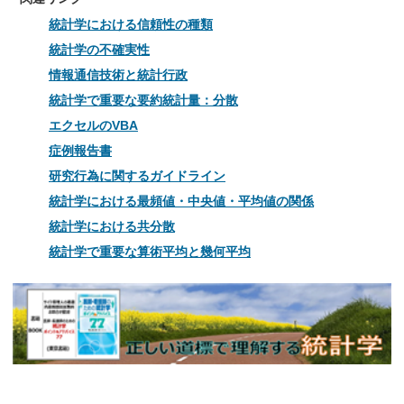
統計学における信頼性の種類
統計学の不確実性
情報通信技術と統計行政
統計学で重要な要約統計量：分散
エクセルのVBA
症例報告書
研究行為に関するガイドライン
統計学における最頻値・中央値・平均値の関係
統計学における共分散
統計学で重要な算術平均と幾何平均