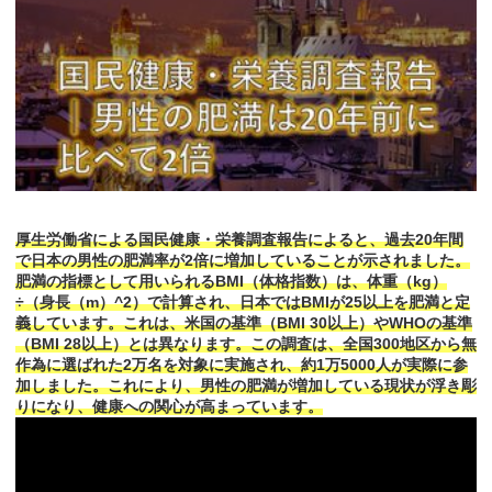
厚生労働省による国民健康・栄養調査報告によると、過去20年間
で日本の男性の肥満率が2倍に増加していることが示されました。
肥満の指標として用いられるBMI（体格指数）は、体重（kg）
÷（身長（m）^2）で計算され、日本ではBMIが25以上を肥満と定
義しています。これは、米国の基準（BMI 30以上）やWHOの基準
（BMI 28以上）とは異なります。この調査は、全国300地区から無
作為に選ばれた2万名を対象に実施され、約1万5000人が実際に参
加しました。これにより、男性の肥満が増加している現状が浮き彫
りになり、健康への関心が高まっています。