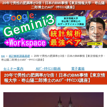
20年で男性の肥満率が2倍！日本のBMI事情【東京情報大学・嵜山陽
二郎博士のAIﾃﾞｰﾀｻｲｴﾝｽ講座】
top
＞
統計解析講義基礎
＞
20年で男性の肥満率が2倍！日本のBMI事情【東京情報大学・
嵜山陽二郎博士のAIﾃﾞｰﾀｻｲｴﾝｽ講座】
セミナー案内
AIﾃﾞｰﾀｻｲｴﾝｽ動画
電子書籍
20年で男性の肥満率が2倍！日本のBMI事情【東京情
報大学・嵜山陽二郎博士のAIﾃﾞｰﾀｻｲｴﾝｽ講座】