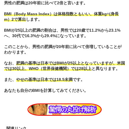
男性の肥満は20年前に比べて2倍と言います。
BMI（Body Mass Index）は体格指数ともいい、体重kg÷(身長
m）2で算出
します。
BMIが25以上の肥満の割合は、男性では20歳で11.2%から23.1%
へ、30代で16.3%から29.4%になっています。
このことから、男性の肥満が20年前に比べて倍増していることが
わかります。
なお、
肥満の基準は日本ではBMIが25以上となっていますが、米国
では30以上、WHO（世界保健機関）では28以上
と異なります。
また、
やせの基準は日本では18.5未満
です。
あなたも自分のBMIを計算してみてください。
関連リンク