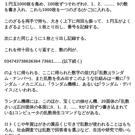
１円玉1000枚を集め、100枚ずつそれぞれ0、1、2、……、9の数
を書き入れ、これら1000枚を一つのざる(かご)に入れる。
このざるを両手で持ち、大きく上下に何回も振って、１円玉がよく
まざるようにし、１枚とり出し、番号を記録する。
次にまた同じように１枚とり出し記録する。
これを何十回もくり返すと、数の列が、
034743738636364 73661……(以下続く)
のように得られる、ここに得られた数字の並びは｢乱数｣(ランダ
ム・ナンバー)、また乱数を生み出すこのような仕組みは一般に｢ラ
ンダム・メカニズム｣、｢ランダム機構｣、あるいは｢ランダム・デバ
イス｣といわれる。
ランダム機構には、このほか、宝くじの抽せん機、20面体の｢乱数
さい｣(正20面体の各面に0、1、2、…、9が２回ずつ書き込まれて
いる)コンピュータの乱数発生コマンドなどがある。
ロトくじや年賀はがきの賞品くじ引きで乱数が使われることはもち
ろん、社会調査では乱数で回答者を選ぶなど、生活や研究で用いら