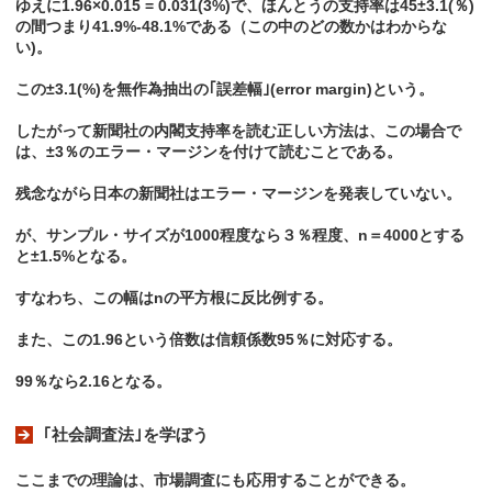
ゆえに1.96×0.015 = 0.031(3%)で、ほんとうの支持率は45±3.1(％)
の間つまり41.9%-48.1%である（この中のどの数かはわからな
い)。
この±3.1(%)を無作為抽出の｢誤差幅｣(error margin)という。
したがって新聞社の内閣支持率を読む正しい方法は、この場合で
は、±3％のエラー・マージンを付けて読むことである。
残念ながら日本の新聞社はエラー・マージンを発表していない。
が、サンプル・サイズが1000程度なら３％程度、n＝4000とする
と±1.5%となる。
すなわち、この幅はnの平方根に反比例する。
また、この1.96という倍数は信頼係数95％に対応する。
99％なら2.16となる。
｢社会調査法｣を学ぼう
ここまでの理論は、市場調査にも応用することができる。