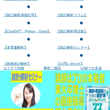
【統計解析講義応用】
【統計解析コラム】
【ChatGPT・Python・Excel】
【統計解析用語集】
【多変量解析】
【統計解析セミナー】
【医療統計解析】
【お問い合わせ】
セミナー詳細
解析ご相談
LINEでお友達