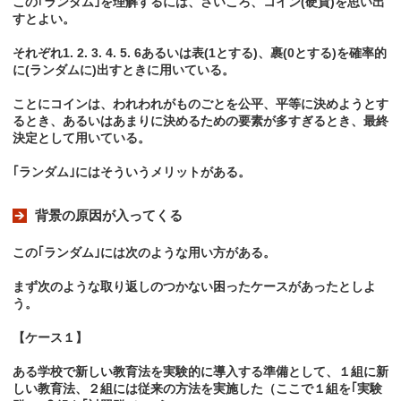
この｢ランダム｣を理解するには、さいころ、コイン(硬貨)を思い出
すとよい。
それぞれ1. 2. 3. 4. 5. 6あるいは表(1とする)、裹(0とする)を確率的
に(ランダムに)出すときに用いている。
ことにコインは、われわれがものごとを公平、平等に決めようとす
るとき、あるいはあまりに決めるための要素が多すぎるとき、最終
決定として用いている。
｢ランダム｣にはそういうメリットがある。
背景の原因が入ってくる
この｢ランダム｣には次のような用い方がある。
まず次のような取り返しのつかない困ったケースがあったとしよ
う。
【ケース１】
ある学校で新しい教育法を実験的に導入する準備として、１組に新
しい教育法、２組には従来の方法を実施した（ここで１組を｢実験