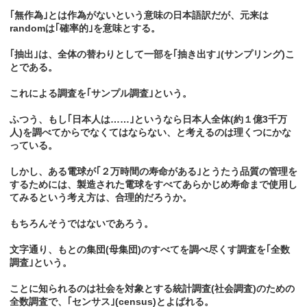
｢無作為｣とは作為がないという意味の日本語訳だが、元来は
randomは｢確率的｣を意味とする。
｢抽出｣は、全体の替わりとして一部を｢抽き出す｣(サンプリング)こ
とである。
これによる調査を｢サンプル調査｣という。
ふつう、もし｢日本人は……｣というなら日本人全体(約１億3千万
人)を調べてからでなくてはならない、と考えるのは理くつにかな
っている。
しかし、ある電球が｢２万時間の寿命がある｣とうたう品質の管理を
するためには、製造された電球をすべてあらかじめ寿命まで使用し
てみるという考え方は、合理的だろうか。
もちろんそうではないであろう。
文字通り、もとの集団(母集団)のすべてを調べ尽くす調査を｢全数
調査｣という。
ことに知られるのは社会を対象とする統計調査(社会調査)のための
全数調査で、｢センサス｣(census)とよばれる。