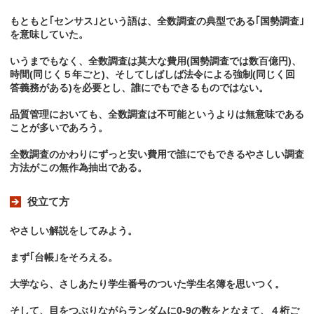
もともと｢センサス｣という語は、全数調査の典型である｢国勢調査｣
を意味していた。
いうまでもなく、全数調査は莫大な費用(国勢調査では数百億円)、
時間(同じく５年ごと)、そしてしばしば法令による強制(同じく回
答義務がある)を必要とし、誰にでもできるものではない。
品質管理においても、全数調査は不可能というよりは無意味である
ことが多いであろう。
全数調査のかわりにずっと安い費用で誰にでもできるやさしい調査
方法がこの無作為抽出である。
役立て方
やさしい解説をしてみよう。
まず｢台帳｣をそろえる。
大学なら、さしあたり学生番号のついた学生名簿を思いつく。
そして、目をつぶりながらランダムに0-9の数をとなえて、４桁ご