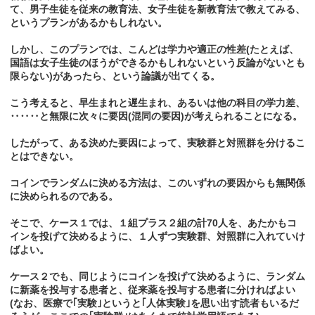
て、男子生徒を従来の教育法、女子生徒を新教育法で教えてみる、
というプランがあるかもしれない。
しかし、このプランでは、こんどは学力や適正の性差(たとえば、
国語は女子生徒のほうができるかもしれないという反論がないとも
限らない)があったら、という論議が出てくる。
こう考えると、早生まれと遅生まれ、あるいは他の科目の学力差、
‥‥‥と無限に次々に要因(混同の要因)が考えられることになる。
したがって、ある決めた要因によって、実験群と対照群を分けるこ
とはできない。
コインでランダムに決める方法は、このいずれの要因からも無関係
に決められるのである。
そこで、ケース１では、１組プラス２組の計70人を、あたかもコ
インを投げて決めるように、１人ずつ実験群、対照群に入れていけ
ばよい。
ケース２でも、同じようにコインを投げて決めるように、ランダム
に新薬を投与する患者と、従来薬を投与する患者に分ければよい
(なお、医療で｢実験｣というと｢人体実験｣を思い出す読者もいるだ