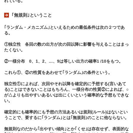
れている。
｢無規則｣ということ
｢ランダム・メカニズム｣といえるための最低条件は次の２つであ
る。
①独立性 各回の数の出方が次の回以降に影響を与えることはまっ
たくない。
②一様分布 0、1、2、…、9は等しい出方の確率1 /10をもつ。
これら①、②の性質をあわせて｢ランダム｣の条件という。
独立性①によれば、次回やそれ以降を確定的に予想する(言いあて
る)ことはできないことはもちろん、一様分布の性質②によれば、○
が△よりも出やすいあるいは出にくいという確率的な予想もできな
い。
確定的にも確率的にも予想の方法あるいは規則(ルール)はないとい
うことで、要するに｢ランダム｣とは｢無規則｣のことに他ならない。
無規則なのだから｢出やすい傾向｣とか｢くせ｣は存在せず、表面的な