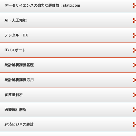
ート
データサイエンスの強力な羅針盤：statg.com
AI・人工知能
デジタル・DX
ITパスポート
統計解析講義基礎
統計解析講義応用
多変量解析
医療統計解析
経済ビジネス統計