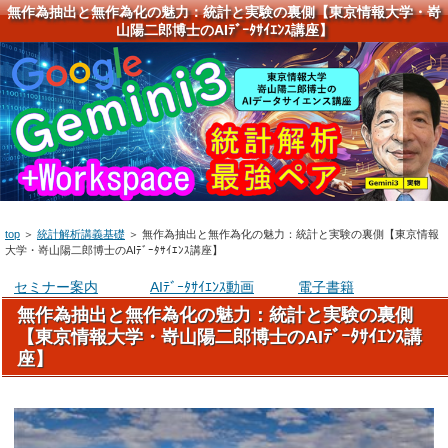
無作為抽出と無作為化の魅力：統計と実験の裏側【東京情報大学・嵜
山陽二郎博士のAIﾃﾞｰﾀｻｲｴﾝｽ講座】
top
＞
統計解析講義基礎
＞
無作為抽出と無作為化の魅力：統計と実験の裏側【東京情報
大学・嵜山陽二郎博士のAIﾃﾞｰﾀｻｲｴﾝｽ講座】
セミナー案内
AIﾃﾞｰﾀｻｲｴﾝｽ動画
電子書籍
無作為抽出と無作為化の魅力：統計と実験の裏側
【東京情報大学・嵜山陽二郎博士のAIﾃﾞｰﾀｻｲｴﾝｽ講
座】