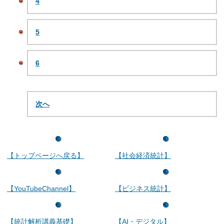
4
5
6
次へ
【トップページへ戻る】
【社会経済統計】
【YouTubeChannel】
【ビジネス統計】
【統計解析講義基礎】
【AI・デジタル】