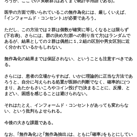
ろうが、ここでの｢実験群｣はあくまで統計学用語である)。
医学の方面で用いられているこの無作為化には、厳しくいえば、
｢インフォームド・コンセント｣が必要であろう。
ただし、この方法では２群は個数が確実に等しくなるとは限らず
(下右表)、さらには、群の決め方(群への割り当て方)はランダムで
あるが、結果としての２群は偶然に１,２組の区別や男女区別に近
く分かれているかもしれない。
無作為化の結果までは保証されない、ということも注意すべきであ
る。
さらには、患者の立場からすれば、いかに理論的に正当な方法であ
ろうと、自分に与えられる処置が医師の判断でなく、確率的に(つ
まり、あたかもさいころやコイン投げで)決まることに、反撥、と
まどい、困惑を感じることは避けられない。
それはたとえ、インフォームド・コンセントがあっても変わらな
い、という批判もよせられる。
今後の大きな課題である。
なお、｢無作為化｣と｢無作為抽出｣は、ともに｢確率｣をもとにしてい