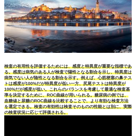
検査の有用性を評価するためには、感度と特異度が重要な指標であ
る。感度は病気のある人が検査で陽性となる割合を示し、特異度は
病気でない人が陰性となる割合を示す。例えば、心筋梗塞の鼻テス
トは感度が100%だが特異度が低い一方、尻尾テストは特異度が
100%だが感度が低い。これらのバランスを考慮して最適な検査基
準を決定するために、ROC曲線が用いられる。糖尿病の例では、
血糖値と尿糖のROC曲線を比較することで、より有効な検査方法
を選定できる。検査の有効性は検査そのものの性能とは別に、実際
の検査状況に応じて評価される。