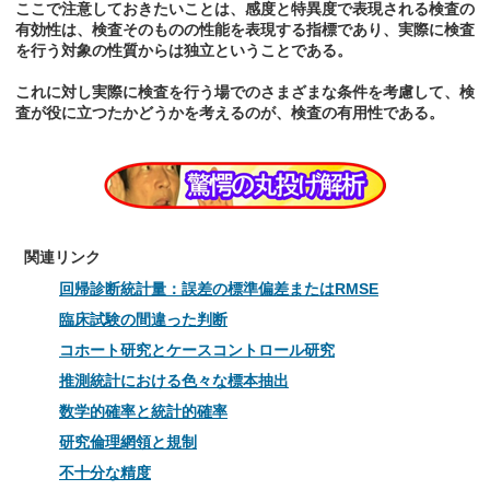
ここで注意しておきたいことは、感度と特異度で表現される検査の
有効性は、検査そのものの性能を表現する指標であり、実際に検査
を行う対象の性質からは独立ということである。
これに対し実際に検査を行う場でのさまざまな条件を考慮して、検
査が役に立つたかどうかを考えるのが、検査の有用性である。
関連リンク
回帰診断統計量：誤差の標準偏差またはRMSE
臨床試験の間違った判断
コホート研究とケースコントロール研究
推測統計における色々な標本抽出
数学的確率と統計的確率
研究倫理網領と規制
不十分な精度