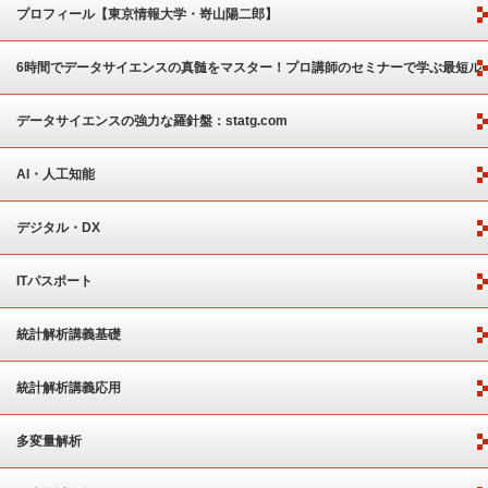
プロフィール【東京情報大学・嵜山陽二郎】
6時間でデータサイエンスの真髄をマスター！プロ講師のセミナーで学ぶ最短ル
ート
データサイエンスの強力な羅針盤：statg.com
AI・人工知能
デジタル・DX
ITパスポート
統計解析講義基礎
統計解析講義応用
多変量解析