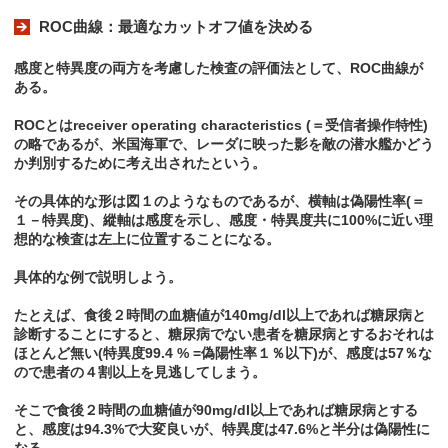
ROC曲線：最適なカットオフ値を決める
感度と特異度の両方を考慮した検査の評価法として、ROC曲線が
ある。
ROCとはreceiver operating characteristics (＝受信者操作特性)
の略であるが、米国海軍で、レーダに映った影を敵の潜水艦かどう
か判別するために考え出されたという。
その具体的な形は図１のようなものであるが、横軸は偽陽性率(＝
１－特異度)、縱軸は感度を示し、感度・特異度共に100%に近い理
想的な検査は左上に位置することになる。
具体的な例で説明しよう。
たとえば、食後２時間の血糖値が140mg/dl以上であれば糖尿病と
診断することにすると、糖尿病でない患者を糖尿病とするおそれは
ほとんど無い(特異度99.4 % =偽陽性率１％以下)が、感度は57％な
ので患者の４割以上を見逃してしまう。
そこで食後２時間の血糖値が90mg/dl以上であれば糖尿病とする
と、感度は94.3%で大変良いが、特異度は47.6%と半分は偽陽性に