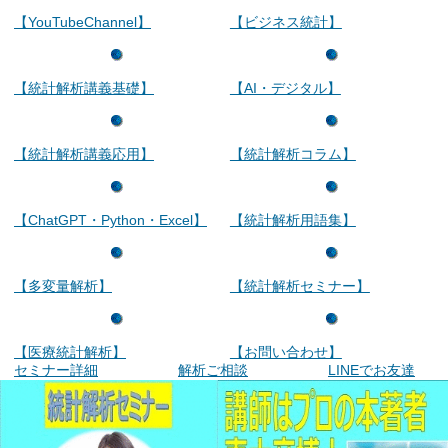
【YouTubeChannel】
【ビジネス統計】
【統計解析講義基礎】
【AI・デジタル】
【統計解析講義応用】
【統計解析コラム】
【ChatGPT・Python・Excel】
【統計解析用語集】
【多変量解析】
【統計解析セミナー】
【医療統計解析】
【お問い合わせ】
セミナー詳細
解析ご相談
LINEでお友達