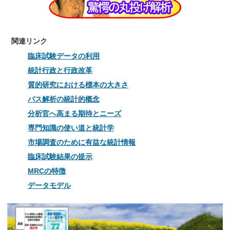
関連リンク
臨床試験データの利用
統計行政と行政改革
質的研究における標本の大きさ
パス解析の統計的概念
分析官へ高まる期待とニーズ
専門知識の使い道と統計学
市場調査のために有益な統計情報
臨床試験結果の提示
MRCの特徴
データモデル