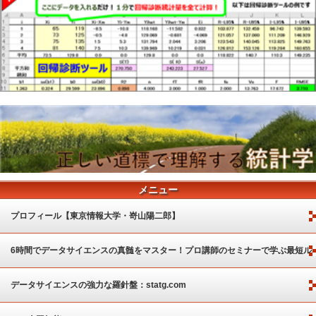
メニュー
プロフィール【東京情報大学・嵜山陽二郎】
6時間でデータサイエンスの真髄をマスター！プロ講師のセミナーで学ぶ最短ル
ート
データサイエンスの強力な羅針盤：statg.com