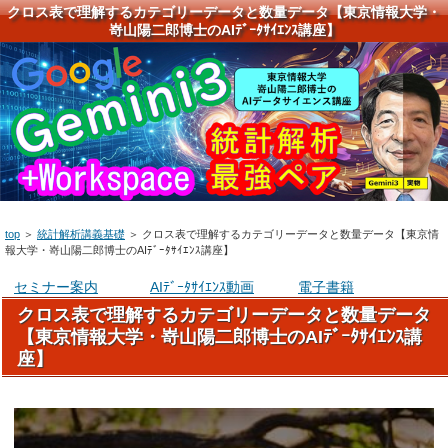
クロス表で理解するカテゴリーデータと数量データ【東京情報大学・
嵜山陽二郎博士のAIﾃﾞｰﾀｻｲｴﾝｽ講座】
top
＞
統計解析講義基礎
＞
クロス表で理解するカテゴリーデータと数量データ【東京情
報大学・嵜山陽二郎博士のAIﾃﾞｰﾀｻｲｴﾝｽ講座】
セミナー案内
AIﾃﾞｰﾀｻｲｴﾝｽ動画
電子書籍
クロス表で理解するカテゴリーデータと数量データ
【東京情報大学・嵜山陽二郎博士のAIﾃﾞｰﾀｻｲｴﾝｽ講
座】