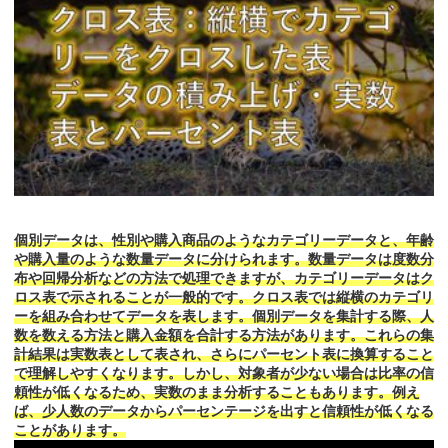
個別データは、性別や購入商品のようなカテゴリーデータと、年齢
や購入量のような数量データに分けられます。数量データは度数分
布や回帰分析などの方法で処理できますが、カテゴリーデータはク
ロス表で示されることが一般的です。クロス表では縦横のカテゴリ
ーを組み合わせてデータを表します。個別データを集計する際、人
数を数える方法と購入金額を合計する方法があります。これらの集
計結果は実数表として表され、さらにパーセント表に換算すること
で理解しやすくなります。しかし、対象者が少ない場合は比率の信
頼性が低くなるため、実数のまま分析することもあります。例え
ば、少人数のデータからパーセンテージを出すと信頼性が低くなる
ことがあります。