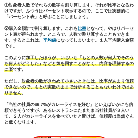
①対象者人数でそれらの数字を割り算します。それが比率となるわ
けですが、ふつうはパーセント表示するので、ここでは実務的に
「パーセント表」と呼ぶことにしましょう。
②購入金額計で割り算します。これも
比率
となって、やはりパーセ
ント表が得られます。ところで、人数で割り算することもできま
す。するとこれは、
平均値
になってしまいます。１人平均購入金額
です。
このように
加工したほうが、いちいち「もとの人数が何人でそのう
ち何人がどうした」などと気を回すことがなく、内容を理解するの
に楽
です。
ただし、
対象者の数がきわめて小さいときには、比率があまり信頼
できないので、もとの実数のままで分析することもないわけではあ
りません
。
「当社の社員の66.7%がカレーライスを好む」といえばいかにも信
頼できそうですが、あるレストランにたまたま当社社員が３人い
て、２人がカレーライスを食べていたと聞けば、信頼度は当然ぐん
と低くなります。