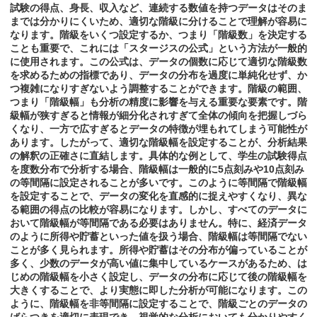
試験の得点、身長、収入など、連続する数値を持つデータはそのま
までは分かりにくいため、適切な階級に分けることで理解が容易に
なります。階級をいくつ設定するか、つまり「階級数」を決定する
ことも重要で、これには「スタージスの公式」という方法が一般的
に使用されます。この公式は、データの個数に応じて適切な階級数
を求めるための指標であり、データの分布を過度に単純化せず、か
つ複雑になりすぎないよう調整することができます。階級の範囲、
つまり「階級幅」も分析の精度に影響を与える重要な要素です。階
級幅が狭すぎると情報が細分化されすぎて全体の傾向を把握しづら
くなり、一方で広すぎるとデータの特徴が埋もれてしまう可能性が
あります。したがって、適切な階級幅を設定することが、分析結果
の解釈の正確さに直結します。具体的な例として、学生の試験得点
を度数分布で分析する場合、階級幅は一般的に5点刻みや10点刻み
の等間隔に設定されることが多いです。このように等間隔で階級幅
を設定することで、データの変化を直感的に捉えやすくなり、異な
る範囲の得点の比較が容易になります。しかし、すべてのデータに
おいて階級幅が等間隔である必要はありません。特に、経済データ
のように所得や貯蓄といった値を扱う場合、階級幅は等間隔でない
ことが多く見られます。所得や貯蓄はその分布が偏っていることが
多く、少数のデータが高い値に集中しているケースがあるため、は
じめの階級幅を小さく設定し、データの分布に応じて後の階級幅を
大きくすることで、より実態に即した分析が可能になります。この
ように、階級幅を非等間隔に設定することで、階級ごとのデータの