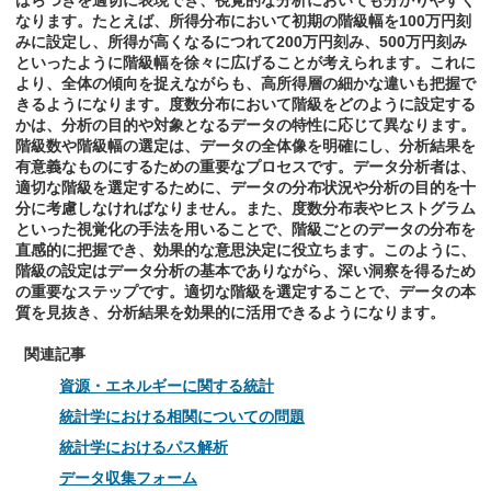
ばらつきを適切に表現でき、視覚的な分析においても分かりやすく
なります。たとえば、所得分布において初期の階級幅を100万円刻
みに設定し、所得が高くなるにつれて200万円刻み、500万円刻み
といったように階級幅を徐々に広げることが考えられます。これに
より、全体の傾向を捉えながらも、高所得層の細かな違いも把握で
きるようになります。度数分布において階級をどのように設定する
かは、分析の目的や対象となるデータの特性に応じて異なります。
階級数や階級幅の選定は、データの全体像を明確にし、分析結果を
有意義なものにするための重要なプロセスです。データ分析者は、
適切な階級を選定するために、データの分布状況や分析の目的を十
分に考慮しなければなりません。また、度数分布表やヒストグラム
といった視覚化の手法を用いることで、階級ごとのデータの分布を
直感的に把握でき、効果的な意思決定に役立ちます。このように、
階級の設定はデータ分析の基本でありながら、深い洞察を得るため
の重要なステップです。適切な階級を選定することで、データの本
質を見抜き、分析結果を効果的に活用できるようになります。
関連記事
資源・エネルギーに関する統計
統計学における相関についての問題
統計学におけるパス解析
データ収集フォーム