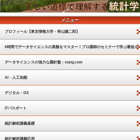
メニュー
プロフィール【東京情報大学・嵜山陽二郎】
6時間でデータサイエンスの真髄をマスター！プロ講師のセミナーで学ぶ最短ル
ート
データサイエンスの強力な羅針盤：statg.com
AI・人工知能
デジタル・DX
ITパスポート
統計解析講義基礎
統計解析講義応用