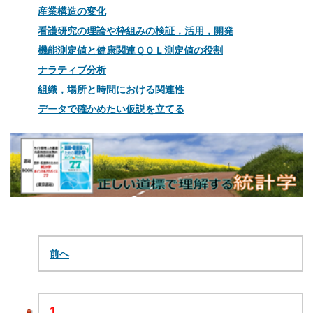
産業構造の変化
看護研究の理論や枠組みの検証，活用，開発
機能測定値と健康関連ＱＯＬ測定値の役割
ナラティブ分析
組織，場所と時間における関連性
データで確かめたい仮説を立てる
前へ
1