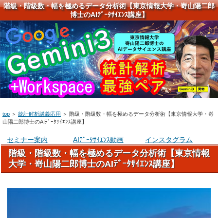
階級・階級数・幅を極めるデータ分析術【東京情報大学・嵜山陽二郎
博士のAIﾃﾞｰﾀｻｲｴﾝｽ講座】
top
＞
統計解析講義応用
＞
階級・階級数・幅を極めるデータ分析術【東京情報大学・嵜
山陽二郎博士のAIﾃﾞｰﾀｻｲｴﾝｽ講座】
セミナー案内
AIﾃﾞｰﾀｻｲｴﾝｽ動画
インスタグラム
階級・階級数・幅を極めるデータ分析術【東京情報
大学・嵜山陽二郎博士のAIﾃﾞｰﾀｻｲｴﾝｽ講座】