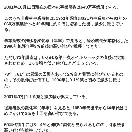
2001年10月11日現在の日本の事業所数は649万事業所である。
このうち非農林事業所数は, 1951年調査の321万事業所から91年の
669万事業所へと40年間に約２倍に増加した後，減少に転じてい
る。
事業所数の推移を変化率（年率）で見ると，経済成長が本格化した
1960年以降年率3％前後の高い伸びで推移してきた。
ただし75年調査は，いわゆる第一次オイルショックの直後に実施
されたため，1.8％増と低い伸びにとどまっている。
78年，81年は景気の回復もあって2％台と着実に伸びているもの
の，その後伸びは低下し, 1996年に0.1％減と初めて減少に転じ
た。
2001年では1.1％減と減少幅が拡大している。
従業者数の変化率（年率）を見ると, 1950年代後半から60年代はじ
めにかけて5％を上回る高い伸びである。
60年代後半には3－4％と伸びに鈍化が見られるものの，引き続き
高い伸びを維持していた。