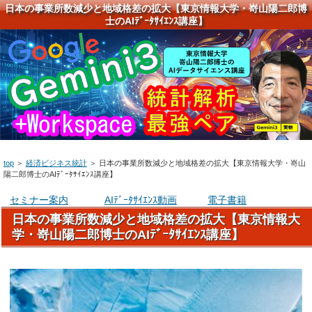
日本の事業所数減少と地域格差の拡大【東京情報大学・嵜山陽二郎博
士のAIﾃﾞｰﾀｻｲｴﾝｽ講座】
top
＞
経済ビジネス統計
＞
日本の事業所数減少と地域格差の拡大【東京情報大学・嵜山
陽二郎博士のAIﾃﾞｰﾀｻｲｴﾝｽ講座】
セミナー案内
AIﾃﾞｰﾀｻｲｴﾝｽ動画
電子書籍
日本の事業所数減少と地域格差の拡大【東京情報大
学・嵜山陽二郎博士のAIﾃﾞｰﾀｻｲｴﾝｽ講座】