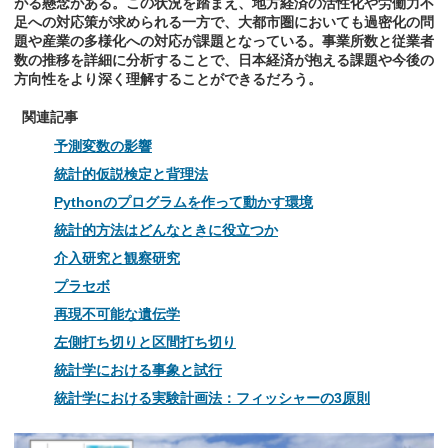
がる懸念がある。この状況を踏まえ、地方経済の活性化や労働力不
足への対応策が求められる一方で、大都市圏においても過密化の問
題や産業の多様化への対応が課題となっている。事業所数と従業者
数の推移を詳細に分析することで、日本経済が抱える課題や今後の
方向性をより深く理解することができるだろう。
関連記事
予測変数の影響
統計的仮説検定と背理法
Pythonのプログラムを作って動かす環境
統計的方法はどんなときに役立つか
介入研究と観察研究
プラセボ
再現不可能な遺伝学
左側打ち切りと区間打ち切り
統計学における事象と試行
統計学における実験計画法：フィッシャーの3原則