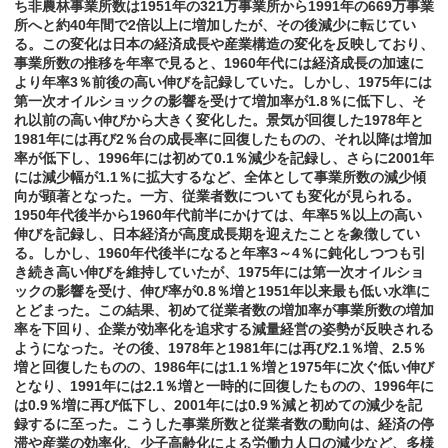
ち非農林事業所数は1951年の321万事業所から1991年の669万事業
所へと約40年間で2倍以上に増加したが、その後減少に転じてい
る。この変化は日本の経済成長や産業構造の変化を反映しており、
事業所数の推移を年率で見ると、1960年代には経済成長の加速に
より年率3％前後の高い伸びを記録していた。しかし、1975年には
第一次オイルショックの影響を受けて増加率が1.8％に低下し、そ
れ以前の高い伸びから大きく変化した。景気が回復した1978年と
1981年には再び2％台の成長率に回復したものの、それ以降は増加
率が低下し、1996年には初めて0.1％減少を記録し、さらに2001年
には減少幅が1.1％に拡大するなど、全体として事業所数の減少傾
向が顕著となった。一方、従業者数についても変化が見られる。
1950年代後半から1960年代前半にかけては、年率5％以上の高い
伸びを記録し、日本経済が高度成長期を迎えたことを象徴してい
る。しかし、1960年代後半になると年率3～4％に鈍化しつつも引
き続き高い伸びを維持していたが、1975年には第一次オイルショ
ックの影響を受け、伸び率が0.8％増と1951年以来最も低い水準に
とどまった。この結果、初めて従業者数の増加率が事業所数の増加
率を下回り、企業が効率化を追求する減量経営の姿勢が反映される
ようになった。その後、1978年と1981年には再び2.1％増、2.5％
増と回復したものの、1986年には1.1％増と1975年に次ぐ低い伸び
となり、1991年には2.1％増と一時的に回復したものの、1996年に
は0.9％増に再び低下し、2001年には0.9％減と初めての減少を記
録するに至った。こうした事業所数と従業者数の動向は、経済の停
滞や産業の効率化、少子高齢化による労働力人口の減少など、多様