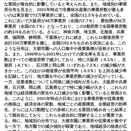
な要因が複合的に影響していると考えられる。また、地域別の事業
所分布を見ると、2001年時点で非農林水産業の事業所数が最も多
いのは東京都で72万事業所に達し、全国の11.5％を占めている。
これに次いで大阪府が48万事業所（全国の7.7％）、愛知県が36万
事業所（全国の5.7％）となっており、この3都府県で全国事業所数
の約1/4を占めている。さらに、神奈川県、埼玉県、北海道、兵庫
県、福岡県、静岡県、千葉県がこれに続き、これら10都道府県で
合計330万事業所を擁し、全国の52.6％を占める状況にある。この
ような分布は、大都市圏への人口集中や産業集積が反映されてい
る。また、1996年から2001年にかけての変化率を見ると、事業所
数はすべての都道府県で減少しており、特に大阪府（-9.3％）、京
都府（-8.7％）、石川県と岡山県（いずれも-7.2％）の減少幅が大
きかった。このほか18都道県が全国平均（-5.5％）を上回る減少率
を記録しており、地方圏を中心に事業所数の減少が広がっている。
一方、従業者数についても同様に減少傾向が見られ、大阪府や兵庫
県、石川県、岡山県、広島県などで特に減少幅が大きく、これらの
地域では経済構造の変化や人口減少が強く影響していると推測され
る。このように、2001年時点の日本における事業所数や従業者数
の推移は、経済全体の変動、地域ごとの産業構造、企業経営の効率
化、さらには人口動態などの多岐にわたる要因が絡み合った結果と
して顕在化しており、これらを総合的に理解することが重要であ
る。特に、地域別の分布では、大都市圏に事業所や従業者が集中す
る一方で、地方圏での減少傾向が顕著であり、地域経済の格差が広