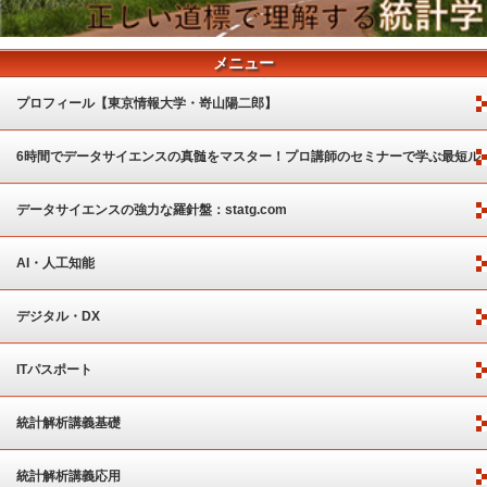
メニュー
プロフィール【東京情報大学・嵜山陽二郎】
6時間でデータサイエンスの真髄をマスター！プロ講師のセミナーで学ぶ最短ル
ート
データサイエンスの強力な羅針盤：statg.com
AI・人工知能
デジタル・DX
ITパスポート
統計解析講義基礎
統計解析講義応用