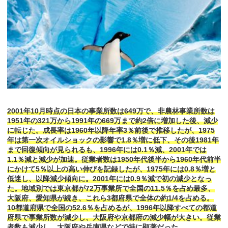
2001年10月時点の日本の事業所数は649万で、非農林事業所数は
1951年の321万から1991年の669万まで約2倍に増加した後、減少
に転じた。成長率は1960年以降年率3％前後で推移したが、1975
年は第一次オイルショックの影響で1.8％増に低下、その後1981年
まで回復傾向が見られるも、1996年には0.1％減、2001年では
1.1％減と減少が加速。従業者数は1950年代後半から1960年代前半
にかけて5％以上の高い伸びを記録したが、1975年には0.8％増と
低迷し、以降減少傾向に。2001年には0.9％減で初の減少となっ
た。地域別では東京都が72万事業所で全国の11.5％を占め最多、
大阪府、愛知県が続き、これら3都府県で全体の約1/4を占める。
10都道府県で全国の52.6％を占めるが、1996年以降すべての都道
府県で事業所数が減少し、大阪府や京都府の減少幅が大きい。従業
者数も減少し、大阪府や兵庫県などで特に顕著だった。