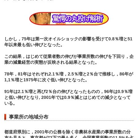
しかし，75年は第一次オイルショックの影響を受けて0.8％増と51
年以来最も低い伸びとなった。
この結果，はじめて従業者数の伸びが事業所数の伸びを下回り，企
業の減量経営の実態が反映される結果となった。
78年，81年はそれぞれ2.1％増，2.5％増と2％台で推移し，86年が
1,1％増と1975年に次ぐ低い伸びとなった。
91年は2.1％増と再び2％台の伸びとなったものの，96年は0.9％増
と低い伸びとなり, 2001年では0.9％減とはじめての減少となって
いる。
事業所の地域分布
都道府県別に，2001年の公務を除く非農林水産業の事業所数の分
布を見ると，東京都が72万で最も多く，全国事業所数の11.5%を占