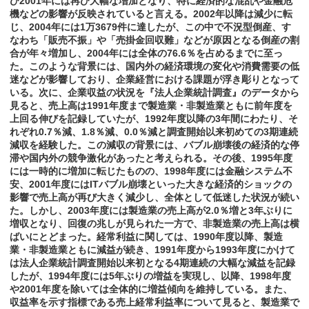
び2001年には再び大幅な増加となり、特に経済的な混乱や金融危
機などの影響が反映されていると言える。2002年以降は減少に転
じ、2004年には1万3679件に達したが、この中で不況型倒産、す
なわち「販売不振」や「売掛金回収難」などが原因となる倒産の割
合が年々増加し、2004年には全体の76.6％を占めるまでに至っ
た。このような背景には、国内外の経済環境の変化や消費需要の低
迷などが影響しており、企業経営における課題が浮き彫りとなって
いる。次に、企業収益の状況を『法人企業統計調査』のデータから
見ると、売上高は1991年度まで製造業・非製造業ともに前年度を
上回る伸びを記録していたが、1992年度以降の3年間にわたり、そ
れぞれ0.7％減、1.8％減、0.0％減と調査開始以来初めての3期連続
減収を経験した。この減収の背景には、バブル崩壊後の経済的な停
滞や国内外の競争激化があったと考えられる。その後、1995年度
には一時的に増加に転じたものの、1998年度には金融システム不
安、2001年度にはITバブル崩壊といった大きな経済的ショックの
影響で売上高が再び大きく減少し、全体として低迷した状況が続い
た。しかし、2003年度には製造業の売上高が2.0％増と3年ぶりに
増収となり、回復の兆しが見られた一方で、非製造業の売上高は横
ばいにとどまった。経常利益に関しては、1990年度以降、製造
業・非製造業ともに減益が続き、1991年度から1993年度にかけて
は法人企業統計調査開始以来初となる4期連続の大幅な減益を記録
したが、1994年度には5年ぶりの増益を実現し、以降、1998年度
や2001年度を除いては全体的に増益傾向を維持している。また、
収益率を示す指標である売上経常利益率について見ると、製造業で