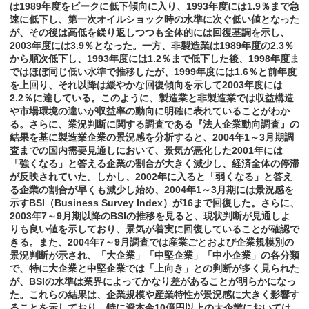
は1989年度をピークに低下傾向に入り、1993年度には1.9％まで急
速に低下し、第一次オイルショック時の水準に次ぐ低い値となった
が、その後は高低を繰り返しつつも全体的には回復基調を示し、
2003年度には3.9％となった。一方、非製造業は1989年度の2.3％
から順次低下し、1993年度には1.2％まで低下した後、1998年度ま
ではほぼ同じ低い水準で推移したが、1999年度には1.6％と前年度
を上回り、それ以降は緩やかな回復傾向を示して2003年度には
2.2％に達している。このように、製造業と非製造業では収益構造
や市場環境の違いが収益率の動向に明確に表れていることがわか
る。さらに、業況判断に関する調査である『法人企業動向調査』の
結果を基に製造業企業の景況感を分析すると、2004年1～3月期調
査までの国内需要見通しにおいて、景気が悪化した2001年には
「強くなる」と答える企業の割合が大きく減少し、経済全体の停滞
が反映されていた。しかし、2002年に入ると「弱くなる」と答え
る企業の割合が早くも減少し始め、2004年1～3月期には景況感を
示すBSI（Business Survey Index）が16まで回復した。さらに、
2003年7～9月期以降のBSIの推移を見ると、現状判断が見通しよ
りも良い値を示しており、景気が着実に回復していることが確認で
きる。また、2004年7～9月調査では産業ごとおよび企業規模別の
景況判断が示され、「大企業」「中堅企業」「中小企業」の各分類
で、特に大企業と中堅企業では「上向き」との判断が多く見られた
が、BSIの水準は業界によってかなり差があることが明らかになっ
た。これらの結果は、企業規模や産業特性が景況感に大きく影響す
ることを示しており、特に資本金10億円以上の大企業においては