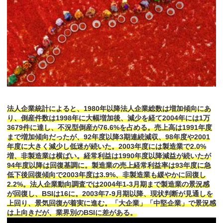
法人企業統計によると、1980年以降法人企業総数は増加傾向にあ
り、倒産件数は1998年に大幅増加後、減少を経て2004年には1万
3679件に達し、不況型倒産が76.6%を占める。売上高は1991年度
まで増加傾向だったが、92年度以降3期連続減収、98年度や2001
年度に大きく減少し低迷が続いた。2003年度には製造業で2.0%
増、非製造業は横ばい。経常利益は1990年度以降減益が続いたが
94年度以降は回復基調に。製造業の売上経常利益率は93年度に急
低下後回復傾向で2003年度は3.9%、非製造業も緩やかに回復し
2.2%。法人企業動向調査では2004年1-3月期まで製造業の景況感
が回復し、BSIは16に。2003年7-9月期以降、現状判断が見通しを
上回り、景気回復が着実に進む。「大企業」「中堅企業」で景況感
は上向きだが、業界別のBSIに差がある。