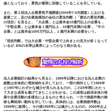
値となっており，景気が着実に回復していることを示している。
また、第２回法人企業景気予測調査(2004年7-9月調査）における
産業ごと，及び企業規模別の会社の景況判断（「貴社の景況判断」
の項目）を見ると、「大企業」とは資本金10億円以上の企業を，
「中堅企業」とは資本金１億円以上，10億円未満の企業，「中小
企業」とは資本金1000万円以上，１億円未満の企業をいう。
「現状判断」では大企業・中堅企業で上向きとの見方が多くなって
いるが, BSIの水準は業界によってかなり差がある。
法人企業統計の結果から見ると、1980年以降における法人企業の
総数は全体的に増加傾向を示しており、一部の例外として1989年
と1997年にわずかな減少が見られるものの、この25年間にわたっ
て大きな成長を遂げてきたことがわかる。この成長は経済全体の発
展や企業活動の多様化によるものと考えられ、一方で倒産件数の推
移も興味深い動向を示している。具体的には、企業倒産件数は
1998年に急増し、その後1999年には減少したものの、2000年およ