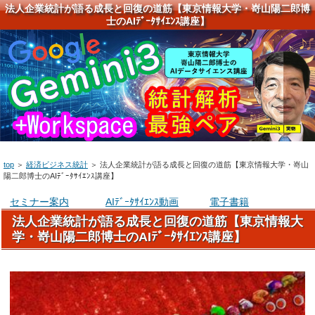
法人企業統計が語る成長と回復の道筋【東京情報大学・嵜山陽二郎博
士のAIﾃﾞｰﾀｻｲｴﾝｽ講座】
top
＞
経済ビジネス統計
＞
法人企業統計が語る成長と回復の道筋【東京情報大学・嵜山
陽二郎博士のAIﾃﾞｰﾀｻｲｴﾝｽ講座】
セミナー案内
AIﾃﾞｰﾀｻｲｴﾝｽ動画
電子書籍
法人企業統計が語る成長と回復の道筋【東京情報大
学・嵜山陽二郎博士のAIﾃﾞｰﾀｻｲｴﾝｽ講座】