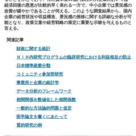
経済回復の恩恵が比較的早く表れる一方で、中小企業では景況感の
改善が緩やかであることが伺える。このような調査結果から、国内
企業の経営状況や収益構造、景況感の推移に関する詳細な分析が可
能となり、政策立案や経営戦略の策定に重要な示唆を与えるものと
言える。
関連記事
財政に関する統計
ＮＩＨ内研究プログラムの臨床研究における利益相反の防止
日本標準産業分類
コミュニティ参加型研究
事業所と企業の統計学
データ分析のフレームワーク
相関関係を数値化した相関係数
一般的な方法論的問題と仮定
医学論文を書くにあたって
質的研究の例