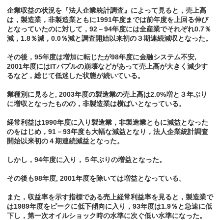
企業収益の状況を『法人企業統計調査』によって見ると，売上高
は，製造業，非製造業ともに1991年度までは前年度を上回る伸び
となっていたのに対して，92－94年度には全産業でそれぞれ0.7％
減，1.8％減，0.0％減と調査開始以来初の３期連続減収となった。
その後，95年度は増加に転じたが98年度に金融システム不安,
2001年度にはITバプルの崩壊などがあって売上高が大きく減少す
るなど，総じて低迷した状態が続いている。
業種別に見ると, 2003年度の製造業の売上高は2.0%増と３年ぶり
に増収となったものの，非製造業は横ばいとなっている。
経常利益は1990年度に入り製造業，非製造業ともに減益となった
のをはじめ，91－93年度も大幅な減益となり，法人企業統計調査
開始以来初の４期連続減益となった。
しかし，94年度に入り，５年ぶりの増益となった。
その後も98年度, 2001年度を除いては増益となっている。
また，収益率を示す指標である売上経常利益率を見ると，製造業で
は1989年度をピークに低下傾向に入り，93年度は1.9％と急速に低
下し，第一次オイルショック時の水準に次ぐ低い水準になった。