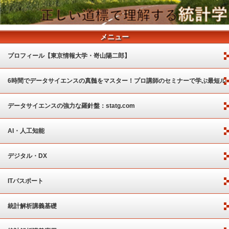
メニュー
プロフィール【東京情報大学・嵜山陽二郎】
6時間でデータサイエンスの真髄をマスター！プロ講師のセミナーで学ぶ最短ル
ート
データサイエンスの強力な羅針盤：statg.com
AI・人工知能
デジタル・DX
ITパスポート
統計解析講義基礎