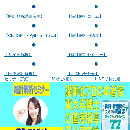
【統計解析講義応用】
【統計解析コラム】
【ChatGPT・Python・Excel】
【統計解析用語集】
【多変量解析】
【統計解析セミナー】
【医療統計解析】
【お問い合わせ】
セミナー詳細
解析ご相談
LINEでお友達