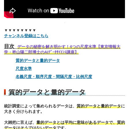
▼▼▼▼▼▼▼▼
チャンネル登録はこちら
目次
データの秘密を解き明かす！4つの尺度水準【東京情報大
学・嵜山陽二郎博士のAIﾃﾞｰﾀｻｲｴﾝｽ講座】
質的データと量的データ
尺度水準
名義尺度・順序尺度・間隔尺度・比例尺度
質的データと量的データ
統計調査によって集められるデータは、
質的データと量的データ
に
大きく分けられます。
大雑把に言えば、
量的データとは平均に意味があるデータで、質的
データはそうではないデータ
です。