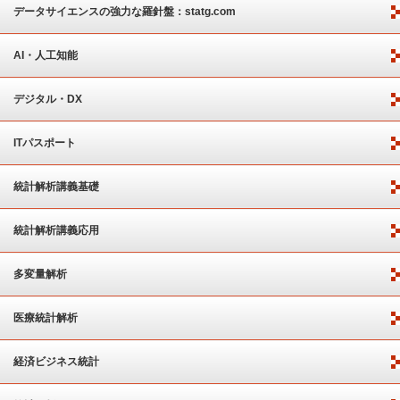
ート
データサイエンスの強力な羅針盤：statg.com
AI・人工知能
デジタル・DX
ITパスポート
統計解析講義基礎
統計解析講義応用
多変量解析
医療統計解析
経済ビジネス統計