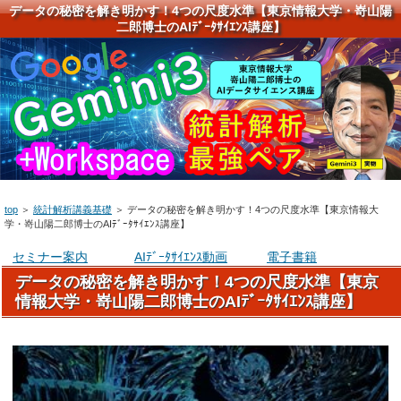
データの秘密を解き明かす！4つの尺度水準【東京情報大学・嵜山陽
二郎博士のAIﾃﾞｰﾀｻｲｴﾝｽ講座】
top
＞
統計解析講義基礎
＞
データの秘密を解き明かす！4つの尺度水準【東京情報大
学・嵜山陽二郎博士のAIﾃﾞｰﾀｻｲｴﾝｽ講座】
セミナー案内
AIﾃﾞｰﾀｻｲｴﾝｽ動画
電子書籍
データの秘密を解き明かす！4つの尺度水準【東京
情報大学・嵜山陽二郎博士のAIﾃﾞｰﾀｻｲｴﾝｽ講座】