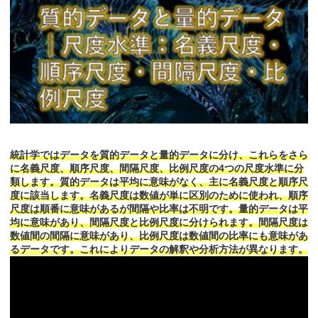
統計学ではデータを質的データと量的データに分け、これらをさら
に名義尺度、順序尺度、間隔尺度、比例尺度の4つの尺度水準に分
類します。質的データは平均に意味がなく、主に名義尺度と順序尺
度に該当します。名義尺度は数値が単に区別のために使われ、順序
尺度は順番に意味があるが間隔や比率は不明です。量的データは平
均に意味があり、間隔尺度と比例尺度に分けられます。間隔尺度は
数値間の間隔に意味があり、比例尺度は数値間の比率にも意味があ
るデータです。これによりデータの解釈や分析方法が異なります。