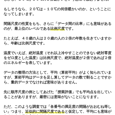
もしそうなら、２０℃は－１０℃の何倍暖かいのか、ということに
なってしまいます。
間隔尺度の性質をもち、さらに「データ間の比率」にも意味がある
のが、最上位のレベルである
比例尺度
です。
たとえば、４０歳の人は２０歳の人の２倍の年数を生きていますか
ら、年齢は比例尺度です。
温度でいえば、絶対温度（それ以上冷やすことのできない絶対零度
をゼロ度とした温度）は比例尺度で、絶対温度が２倍であれば２倍
のエネルギーを表しています。
データの整理の方法として、平均（算術平均）がよく知られていま
すが、算術平均はデータを足し算してデータの数で割ることですか
ら、量的データでなければ意味がありません。
先に順序尺度の例としてあげた「授業評価」でも平均点を出してい
ることがありますが、厳密には意味がないことになります。
ただ、このような調査では「各番号の満足度の間隔がおおむね等し
い」つまり、
近似的に間隔尺度である
と仮定して、平均にも意味が