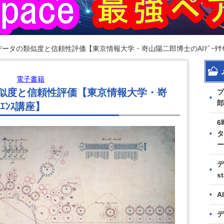
データの類似度と信頼性評価【東京情報大学・嵜山陽二郎博士のAIﾃﾞｰﾀｻｲ
電子書籍
類似度と信頼性評価【東京情報大学・嵜
プ
郎
ｲｴﾝｽ講座】
6
タ
ー
デ
s
A
デ