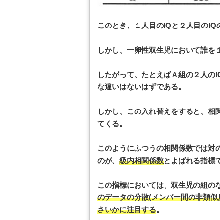
このとき、１人目のIQと２人目のIQの
しかし、一卵性双生児において誰を
したがって、たとえばＡ組の２人のIQ 
な違いはないはずである。
しかし、この入れ替えをすると、相関
てくる。
このようにふつうの相関係数では対
のが、
級内相関係数
とよばれる指標
この指標においては、双生児の組の
のデータの分散(メンバー間の非類似
さいかに注目する
。