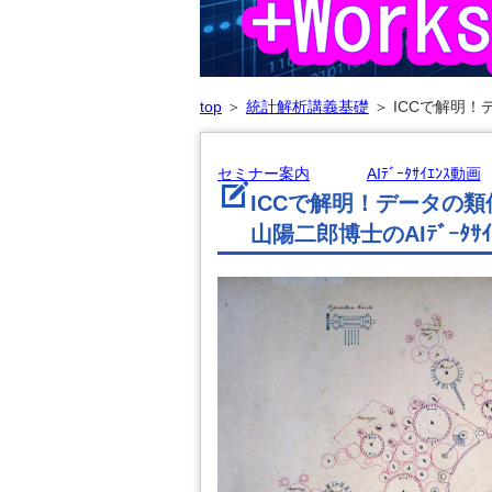
top
＞
統計解析講義基礎
＞
ICCで解明！
セミナー案内
AIﾃﾞｰﾀｻｲｴﾝｽ動画
ICCで解明！データの
山陽二郎博士のAIﾃﾞｰﾀｻ