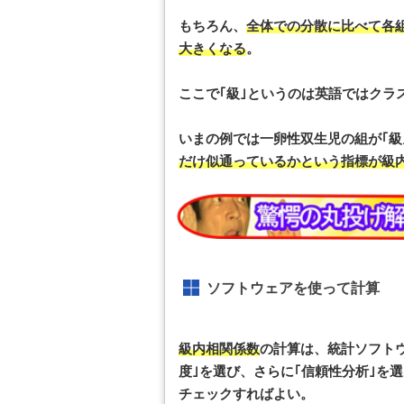
もちろん、
全体での分散に比べて各
大きくなる
。
ここで｢級｣というのは英語ではクラ
いまの例では一卵性双生児の組が｢級
だけ似通っているかという指標が級
ソフトウェアを使って計算
級内相関係数
の計算は、統計ソフト
度｣を選び、さらに｢信頼性分析｣を
チェックすればよい。