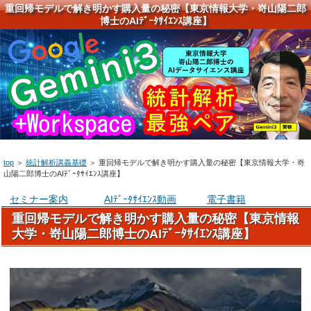
重回帰モデルで解き明かす購入量の秘密【東京情報大学・嵜山陽二郎
博士のAIﾃﾞｰﾀｻｲｴﾝｽ講座】
top
＞
統計解析講義基礎
＞
重回帰モデルで解き明かす購入量の秘密【東京情報大学・嵜
山陽二郎博士のAIﾃﾞｰﾀｻｲｴﾝｽ講座】
セミナー案内
AIﾃﾞｰﾀｻｲｴﾝｽ動画
電子書籍
重回帰モデルで解き明かす購入量の秘密【東京情報
大学・嵜山陽二郎博士のAIﾃﾞｰﾀｻｲｴﾝｽ講座】