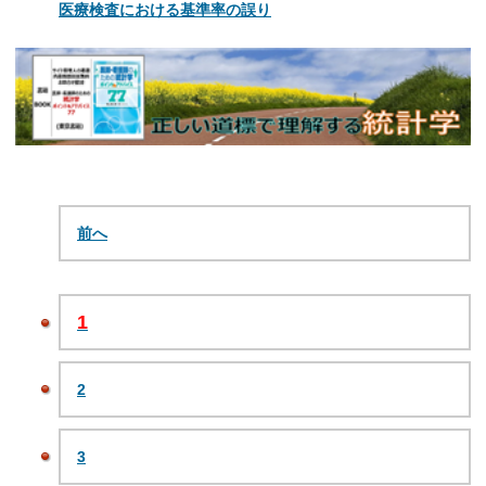
医療検査における基準率の誤り
前へ
1
2
3