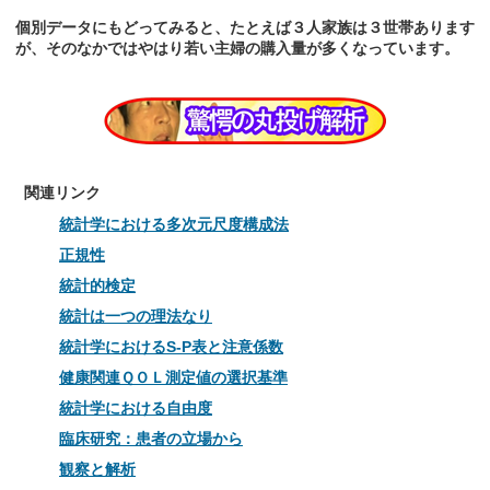
個別データにもどってみると、たとえば３人家族は３世帯あります
が、そのなかではやはり若い主婦の購入量が多くなっています。
関連リンク
統計学における多次元尺度構成法
正規性
統計的検定
統計は一つの理法なり
統計学におけるS-P表と注意係数
健康関連ＱＯＬ測定値の選択基準
統計学における自由度
臨床研究：患者の立場から
観察と解析