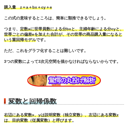
購入量 z＝a＋bx＋cy＋e
この式の意味するところは、簡単に類推できるでしょう。
つまり、
定数aに世帯員数による分bxと、主婦年齢による分cyと、
世帯ごとの偏差eを加えた合計が、その世帯の商品購入量になると
いう重回帰モデル
です。
ただ、これをグラフ化することは難しいです。
3つの変数によって3次元空間を描かなければならないからです。
変数と回帰係数
右辺にある変数x、yは説明変数（独立変数）、左辺にある変数z
は、目的変数（従属変数）と呼びます
。