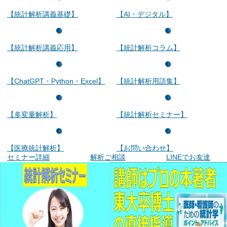
【統計解析講義基礎】
【AI・デジタル】
【統計解析講義応用】
【統計解析コラム】
【ChatGPT・Python・Excel】
【統計解析用語集】
【多変量解析】
【統計解析セミナー】
【医療統計解析】
【お問い合わせ】
セミナー詳細
解析ご相談
LINEでお友達