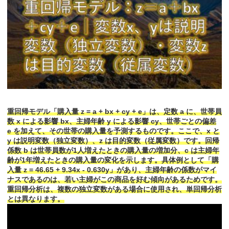
重回帰モデル「購入量 z = a + bx + cy + e」は、定数 a に、世帯員
数 x による影響 bx、主婦年齢 y による影響 cy、世帯ごとの偏差
e を加えて、その世帯の購入量を予測するものです。ここで、x と
y は説明変数（独立変数）、z は目的変数（従属変数）です。回帰
係数 b は世帯員数が1人増えたときの購入量の増加分、c は主婦年
齢が1年増えたときの購入量の変化を示します。具体例として「購
入量 z = 46.65 + 9.34x - 0.630y」があり、主婦年齢の係数がマイ
ナスであるのは、若い主婦がこの商品を好む傾向があるためです。
重回帰分析は、複数の独立変数がある場合に使用され、単回帰分析
とは異なります。