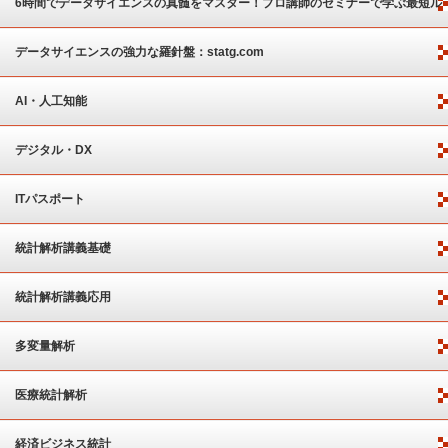
6時間でデータサイエンスの真髄をマスター！プロ講師のセミナーで学ぶ最短ル
ート
データサイエンスの強力な羅針盤：statg.com
AI・人工知能
デジタル・DX
ITパスポート
統計解析講義基礎
統計解析講義応用
多変量解析
医療統計解析
経済ビジネス統計