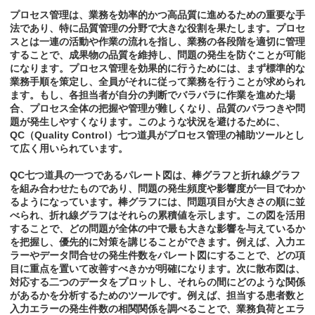
プロセス管理は、業務を効率的かつ高品質に進めるための重要な手
法であり、特に品質管理の分野で大きな役割を果たします。プロセ
スとは一連の活動や作業の流れを指し、業務の各段階を適切に管理
することで、成果物の品質を維持し、問題の発生を防ぐことが可能
になります。プロセス管理を効果的に行うためには、まず標準的な
業務手順を策定し、全員がそれに従って業務を行うことが求められ
ます。もし、各担当者が自分の判断でバラバラに作業を進めた場
合、プロセス全体の把握や管理が難しくなり、品質のバラつきや問
題が発生しやすくなります。このような状況を避けるために、
QC（Quality Control）七つ道具がプロセス管理の補助ツールとし
て広く用いられています。
QC七つ道具の一つであるパレート図は、棒グラフと折れ線グラフ
を組み合わせたものであり、問題の発生頻度や影響度が一目でわか
るようになっています。棒グラフには、問題項目が大きさの順に並
べられ、折れ線グラフはそれらの累積値を示します。この図を活用
することで、どの問題が全体の中で最も大きな影響を与えているか
を把握し、優先的に対策を講じることができます。例えば、入力エ
ラーやデータ問合せの発生件数をパレート図にすることで、どの項
目に重点を置いて改善すべきかが明確になります。次に散布図は、
対応する二つのデータをプロットし、それらの間にどのような関係
があるかを分析するためのツールです。例えば、担当する患者数と
入力エラーの発生件数の相関関係を調べることで、業務負荷とエラ