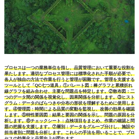
プロセスは一つの業務単位を指し、品質管理において重要な役割を
果たします。適切なプロセス管理には標準化された手順が必要で、
各人が独自の方法で作業を行うと管理が困難です。管理を支援する
ツールとして「QC七つ道具」①パレート図：棒グラフと累積折れ
線グラフを組み合わせ、主要な問題点を特定します。②散布図：二
つのデータ間の関係を視覚化し、因果関係を分析します。③ヒスト
グラム：データのばらつきや分布の形状を理解するために使用しま
す。④管理図：時間による品質の変動を監視し、改善の効果を確認
します。⑤特性要因図：結果と要因の関係を示し、問題の原因を分
析します。⑥チェックシート：点検項目をまとめ、作業の確認と問
題の把握を支援します。⑦層別：データをグループ分けし、施設や
担当者別に問題を分析します。これらの手法を用いることで、プロ
セスの効率化と品質向上が図れます。