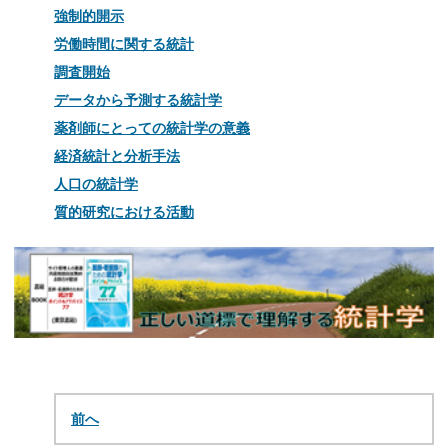
強制的開示
労働時間に関する統計
調査開始
データから予測する統計学
薬剤師にとっての統計学の意義
経済統計と分析手法
人口の統計学
質的研究における活動
前へ