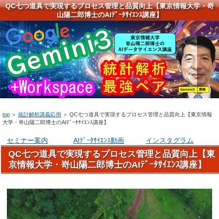
QC七つ道具で実現するプロセス管理と品質向上【東京情報大学・嵜
山陽二郎博士のAIﾃﾞｰﾀｻｲｴﾝｽ講座】
top
＞
統計解析講義応用
＞
QC七つ道具で実現するプロセス管理と品質向上【東京情報
大学・嵜山陽二郎博士のAIﾃﾞｰﾀｻｲｴﾝｽ講座】
セミナー案内
AIﾃﾞｰﾀｻｲｴﾝｽ動画
インスタグラム
QC七つ道具で実現するプロセス管理と品質向上【東
京情報大学・嵜山陽二郎博士のAIﾃﾞｰﾀｻｲｴﾝｽ講座】