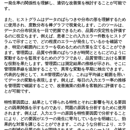
ー発生率の関係性を理解し、適切な改善策を検討することが可能で
す。
また、ヒストグラムはデータのばらつきや分布の形を理解するため
に使用され、度数分布を棒グラフで視覚化します。このツールは、
データの分布状況を一目で把握できるため、品質の安定性を評価す
るのに役立ちます。例えば、患者ごとの入力エラー件数をヒストグ
ラムで示すことで、どの程度のエラーが発生しているかを確認で
き、特定の範囲内にエラーを収めるための方策を立てることができ
ます。管理図は、品質や作業のばらつきが時間とともにどのように
変動するかを監視するためのグラフであり、品質管理における重要
な役割を果たします。管理図には測定結果の推移が示され、そこに
管理限界線を追加することで、異常な変動を早期に検出できます。
代表的な例として、X-R管理図があり、これは平均値と範囲を用い
てデータの変動を表現します。例えば、毎日の入力エラー率の推移
を管理図で確認することで、改善施策の効果を客観的に評価するこ
とが可能です。
特性要因図は、結果として得られる特性とそれに影響を与える要因
との因果関係を示すものであり、問題の原因を分析するために使用
されます。例えば、入力エラーの原因を特性要因図で分析すること
により、どの要因がエラーの発生に寄与しているかを明確にし、効
果的な対策を講じることができます。このような分析により、エラ
ーの削減や品質の向上が期待されます。チェックシートは、点検す