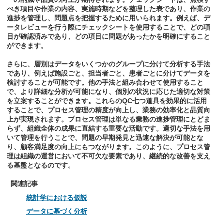
べき項目や作業の内容、実施時期などを整理した表であり、作業の
進捗を管理し、問題点を把握するために用いられます。例えば、デ
ータレビューを行う際にチェックシートを使用することで、どの項
目が確認済みであり、どの項目に問題があったかを明確にすること
ができます。
さらに、層別はデータをいくつかのグループに分けて分析する手法
であり、例えば施設ごと、担当者ごと、患者ごとに分けてデータを
検討することが可能です。他の手法と組み合わせて使用すること
で、より詳細な分析が可能になり、個別の状況に応じた適切な対策
を立案することができます。これらのQC七つ道具を効果的に活用
することで、プロセス管理の精度が向上し、業務の効率化と品質向
上が実現されます。プロセス管理は単なる業務の進捗管理にとどま
らず、組織全体の成果に直結する重要な活動です。適切な手法を用
いて管理を行うことで、問題の早期発見と迅速な解決が可能とな
り、顧客満足度の向上にもつながります。このように、プロセス管
理は組織の運営において不可欠な要素であり、継続的な改善を支え
る基盤となるのです。
関連記事
統計学における仮説
データに基づく分析