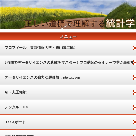
メニュー
プロフィール【東京情報大学・嵜山陽二郎】
6時間でデータサイエンスの真髄をマスター！プロ講師のセミナーで学ぶ最短ル
ート
データサイエンスの強力な羅針盤：statg.com
AI・人工知能
デジタル・DX
ITパスポート