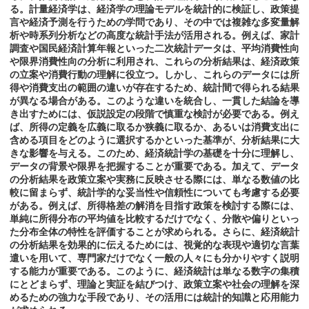
る。計量経済学は、経済学の理論モデルを統計的に検証し、政策提
言や経済予測を行うための学問であり、その中では複雑な多変量解
析や時系列分析などの高度な統計手法が活用される。例えば、家計
調査や国民経済計算年報といった二次統計データは、平均消費性向
や限界消費性向の分析に利用され、これらの分析結果は、経済政策
の立案や消費行動の理解に役立つ。しかし、これらのデータには所
得や消費支出の範囲の違いが存在するため、統計間で得られる結果
が異なる場合がある。このような違いを統合し、一貫した結論を導
き出すためには、仮説設定の段階で慎重な検討が必要である。例え
ば、所得の定義を広義に取るか狭義に取るか、あるいは消費支出に
含める項目をどのように選択するかといった基準が、分析結果に大
きな影響を与える。このため、経済統計学の基礎を十分に理解し、
データの背景や限界を把握することが重要である。加えて、データ
の分析結果を政策立案や実務に反映させる際には、単なる数値の比
較に留まらず、統計学的な妥当性や信頼性についても考慮する必要
がある。例えば、所得格差の解消を目指す政策を検討する際には、
単純に所得分布の平均値を比較するだけでなく、分散や偏りといっ
た分布全体の特性を評価することが求められる。さらに、経済統計
の分析結果を効果的に伝えるためには、視覚的な表現や適切な言葉
遣いを用いて、専門家だけでなく一般の人々にも分かりやすく説明
する能力が重要である。このように、経済統計は単なる数字の集積
にとどまらず、理論と実証を結びつけ、政策立案や社会の理解を深
めるための強力な手段であり、その活用には統計的知識と応用能力