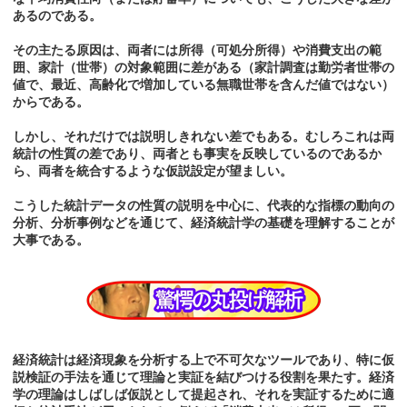
あるのである。
その主たる原因は、両者には所得（可処分所得）や消費支出の範
囲、家計（世帯）の対象範囲に差がある（家計調査は勤労者世帯の
値で、最近、高齢化で増加している無職世帯を含んだ値ではない）
からである。
しかし、それだけでは説明しきれない差でもある。むしろこれは両
統計の性質の差であり、両者とも事実を反映しているのであるか
ら、両者を統合するような仮説設定が望ましい。
こうした統計データの性質の説明を中心に、代表的な指標の動向の
分析、分析事例などを通じて、経済統計学の基礎を理解することが
大事である。
経済統計は経済現象を分析する上で不可欠なツールであり、特に仮
説検証の手法を通じて理論と実証を結びつける役割を果たす。経済
学の理論はしばしば仮説として提起され、それを実証するために適