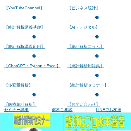
【YouTubeChannel】
【ビジネス統計】
【統計解析講義基礎】
【AI・デジタル】
【統計解析講義応用】
【統計解析コラム】
【ChatGPT・Python・Excel】
【統計解析用語集】
【多変量解析】
【統計解析セミナー】
【医療統計解析】
【お問い合わせ】
セミナー詳細
解析ご相談
LINEでお友達