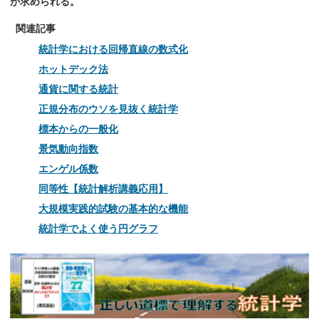
が求められる。
関連記事
統計学における回帰直線の数式化
ホットデック法
通貨に関する統計
正規分布のウソを見抜く統計学
標本からの一般化
景気動向指数
エンゲル係数
同等性【統計解析講義応用】
大規模実践的試験の基本的な機能
統計学でよく使う円グラフ