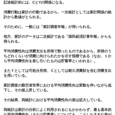
記述統計的には、CとYの関係になる。
消費行動は家計の行動であるから、一次統計としては家計関係の統
計から数値がとられる。
そのために、一般には「家計調査年報」が用いられる。
他方、家計のデータは二次統計である「国民経済計算年報」からも
得られる。
平均消費性向は消費支出を所得で割ったものであるから、所得のう
ちどれくらいが消費に向けられたかを示す指標である（なお、１か
ら平均消費性向を差し引いたものは貯蓄率といわれる）。
またＹとしては可処分所得、Ｃとしては耐久消費財を含む消費支出
を用いている。
家計調査の勤労者世帯における平均消費性向は変動を伴いながら低
下し、その後上昇している。
その結果、両統計における平均消費性向の差は拡大している。
両統計は家計の分析によく利用されるにもかかわらず、最も基本的
な平均消費性向（または貯蓄率）についても、こうした大きな差が