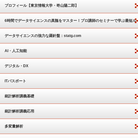
プロフィール【東京情報大学・嵜山陽二郎】
6時間でデータサイエンスの真髄をマスター！プロ講師のセミナーで学ぶ最短ル
ート
データサイエンスの強力な羅針盤：statg.com
AI・人工知能
デジタル・DX
ITパスポート
統計解析講義基礎
統計解析講義応用
多変量解析