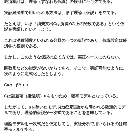
経済統計は、理論（すなわち仮説）の検証に不可欠である。
実証経済学で用いられる方法は、まず理論（仮説）を立てる。
たとえば、いま「消費支出Cは所得Yの正の関数である」という仮
説を実証したいとしよう。
これは消費関数といわれる分野の一つの仮説であり、仮説設定は経
済学の役割である。
しかし、このような仮説の立て方では、実証ベースにのらない。
関数形などの指定がないからである。そこで、実証可能なように、
次のように定式化したとしよう。
C=α＋βY＋u
Cは誤差項（攪乱項）uをもつため、確率モデルとなっている。
したがって、uを除いたモデルは経済理論から導かれる確定的モデ
ルであり、理論的仮説が一次式であることを意味している。
理論モデルを一次式だと仮定しても、実証分析で用いられるのは確
率モデルである。