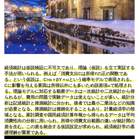
経済統計は仮説検証に不可欠であり、理論（仮説）を立て実証する
手法が用いられる。例えば「消費支出Cは所得Yの正の関数であ
る」という仮説は、C=α＋βY＋uという確率モデルで表現される。
Cに影響を与える要因は所得以外にも多いため誤差項uで処理され
る。理論モデルに対応する観察データは一次統計や二次統計から得
られるが、費用の問題で実験データは使えないことが多い。統計分
析は記述統計と推測統計に分かれ、後者では最小二乗法などの知識
が必要となる。推測統計は複雑化することもあり、計量経済学の領
域となる。家計調査や国民経済計算年報から得られるデータは平均
消費性向の分析に用いられ、所得や消費支出範囲の違いが統計間の
差を生む。この差を統合する仮説設定が求められ、経済統計学の基
礎理解が重要である。