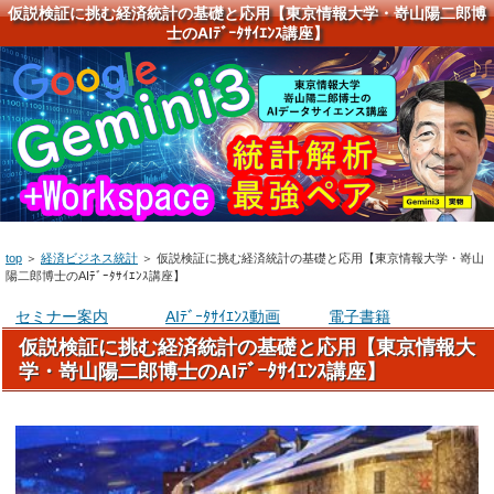
仮説検証に挑む経済統計の基礎と応用【東京情報大学・嵜山陽二郎博
士のAIﾃﾞｰﾀｻｲｴﾝｽ講座】
top
＞
経済ビジネス統計
＞
仮説検証に挑む経済統計の基礎と応用【東京情報大学・嵜山
陽二郎博士のAIﾃﾞｰﾀｻｲｴﾝｽ講座】
セミナー案内
AIﾃﾞｰﾀｻｲｴﾝｽ動画
電子書籍
仮説検証に挑む経済統計の基礎と応用【東京情報大
学・嵜山陽二郎博士のAIﾃﾞｰﾀｻｲｴﾝｽ講座】