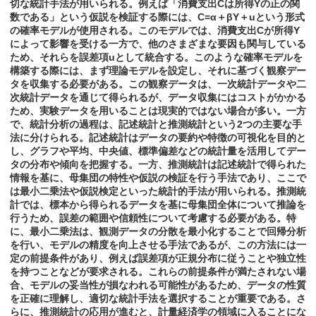
切な統計手法が用いられる。例えば「消費支出Cは所得Yの正の関
数である」という仮説を検証する際には、C=α＋βY＋uという形式
の確率モデルが使用される。このモデルでは、消費支出Cが所得Y
によって影響を受ける一方で、他のさまざまな要因も関与している
ため、それらを誤差項uとして統合する。このような確率モデルを
構築する際には、まず理論モデルを設定し、それに基づく観察デー
タを収集する必要がある。この観察データは、一次統計データや二
次統計データを通じて得られるが、データ収集にはコストがかかる
ため、実験データを用いることは現実的ではない場合が多い。一方
で、統計分析の過程は、記述統計と推測統計という2つの主要な手
法に分けられる。記述統計はデータの要約や特徴の可視化を目的と
し、グラフや平均、中央値、標準偏差などの統計量を活用してデー
タの分布や傾向を把握する。一方、推測統計は記述統計で得られた
情報を基に、母集団の特性や仮説の検証を行う手法であり、ここで
は最小二乗法や仮説検定といった統計的手法が用いられる。推測統
計では、標本から得られるデータを基に母集団全体について推論を
行うため、誤差の範囲や信頼性について考慮する必要がある。特
に、最小二乗法は、観測データの分散を最小化することで回帰分析
を行い、モデルの精度を向上させる手法であるが、この方法には一
定の前提条件があり、例えば誤差項が正規分布に従うことや独立性
を持つことなどが要求される。これらの前提条件が満たされない場
合、モデルの妥当性が損なわれる可能性があるため、データの性質
を正確に理解し、適切な統計手法を選択することが重要である。さ
らに、推測統計の応用が進むと、計量経済学の領域に入ることにな