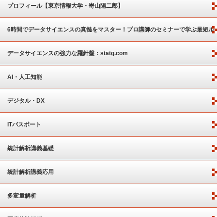
プロフィール【東京情報大学・嵜山陽二郎】
6時間でデータサイエンスの真髄をマスター！プロ講師のセミナーで学ぶ最短ル
ート
データサイエンスの強力な羅針盤：statg.com
AI・人工知能
デジタル・DX
ITパスポート
統計解析講義基礎
統計解析講義応用
多変量解析