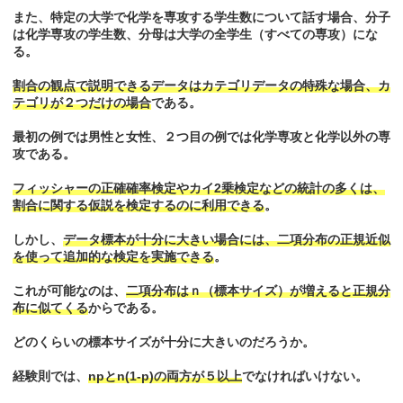
また、特定の大学で化学を専攻する学生数について話す場合、分子
は化学専攻の学生数、分母は大学の全学生（すべての専攻）にな
る。
割合の観点で説明できるデータはカテゴリデータの特殊な場合、カ
テゴリが２つだけの場合
である。
最初の例では男性と女性、２つ目の例では化学専攻と化学以外の専
攻である。
フィッシャーの正確確率検定やカイ2乗検定などの統計の多くは、
割合に関する仮説を検定するのに利用できる
。
しかし、
データ標本が十分に大きい場合には、二項分布の正規近似
を使って追加的な検定を実施できる
。
これが可能なのは、
二項分布はｎ（標本サイズ）が増えると正規分
布に似てくる
からである。
どのくらいの標本サイズが十分に大きいのだろうか。
経験則では、
npとn(1-p)の両方が５以上
でなければいけない。