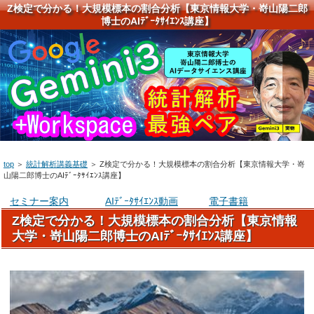
Z検定で分かる！大規模標本の割合分析【東京情報大学・嵜山陽二郎
博士のAIﾃﾞｰﾀｻｲｴﾝｽ講座】
top
＞
統計解析講義基礎
＞
Z検定で分かる！大規模標本の割合分析【東京情報大学・嵜
山陽二郎博士のAIﾃﾞｰﾀｻｲｴﾝｽ講座】
セミナー案内
AIﾃﾞｰﾀｻｲｴﾝｽ動画
電子書籍
Z検定で分かる！大規模標本の割合分析【東京情報
大学・嵜山陽二郎博士のAIﾃﾞｰﾀｻｲｴﾝｽ講座】