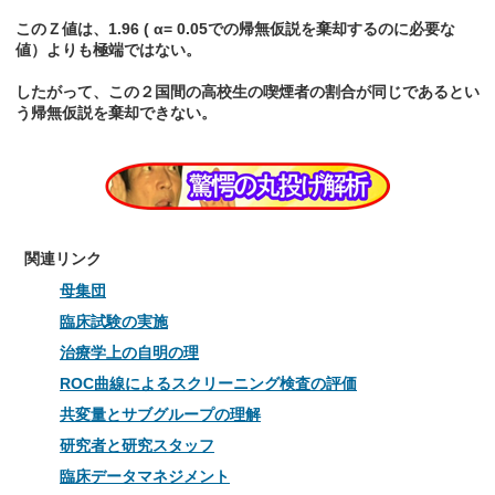
このＺ値は、1.96 ( α= 0.05での帰無仮説を棄却するのに必要な
値）よりも極端ではない。
したがって、この２国間の高校生の喫煙者の割合が同じであるとい
う帰無仮説を棄却できない。
関連リンク
母集団
臨床試験の実施
治療学上の自明の理
ROC曲線によるスクリーニング検査の評価
共変量とサブグループの理解
研究者と研究スタッフ
臨床データマネジメント