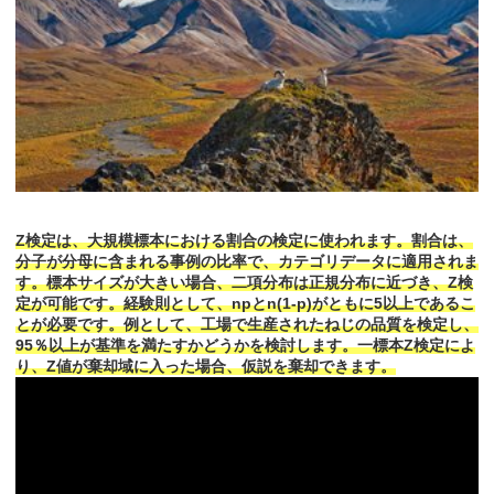
Z検定は、大規模標本における割合の検定に使われます。割合は、
分子が分母に含まれる事例の比率で、カテゴリデータに適用されま
す。標本サイズが大きい場合、二項分布は正規分布に近づき、Z検
定が可能です。経験則として、npとn(1-p)がともに5以上であるこ
とが必要です。例として、工場で生産されたねじの品質を検定し、
95％以上が基準を満たすかどうかを検討します。一標本Z検定によ
り、Z値が棄却域に入った場合、仮説を棄却できます。