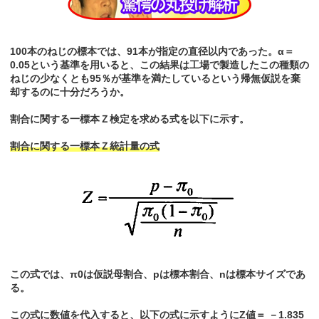
100本のねじの標本では、91本が指定の直径以内であった。α＝
0.05という基準を用いると、この結果は工場で製造したこの種類の
ねじの少なくとも95％が基準を満たしているという帰無仮説を棄
却するのに十分だろうか。
割合に関する一標本Ｚ検定を求める式を以下に示す。
割合に関する一標本Ｚ統計量の式
この式では、π0は仮説母割合、pは標本割合、nは標本サイズであ
る。
この式に数値を代入すると、以下の式に示すようにZ値＝ －1.835