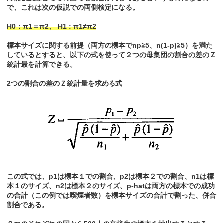
で、これは次の仮説での両側検定になる。
H0：π1＝π2、 H1 : π1≠π2
標本サイズに関する前提（両方の標本でnp≧5、n(1-p)≧5）を満た
しているとすると、以下の式を使って２つの母集団の割合の差のＺ
統計最を計算できる。
2つの割合の差のＺ統計量を求める式
この式では、p1は標本１での割合、p2は標本２での割合、n1は標
本１のサイズ、n2は標本２のサイズ、p-hatは両方の標本での成功
の合計（この例では喫煙者数）を標本サイズの合計で割った、併合
割合である。