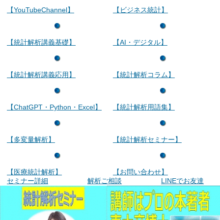
【YouTubeChannel】
【ビジネス統計】
【統計解析講義基礎】
【AI・デジタル】
【統計解析講義応用】
【統計解析コラム】
【ChatGPT・Python・Excel】
【統計解析用語集】
【多変量解析】
【統計解析セミナー】
【医療統計解析】
【お問い合わせ】
セミナー詳細
解析ご相談
LINEでお友達