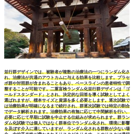
並行群デザインでは、被験者が複数の治療法の一つにランダム化さ
れ、治療法が共通のアウトカムに与える効果を比較します。プラセ
ボ群や対照群が含まれることもあり、ベースラインの患者特性で調
整することが可能です。二重盲検ランダム化並行群デザインは「ゴ
ールドスタンダード」とされ、決定的な回答を導く試験としてよく
選ばれますが、標本サイズと資源を多く必要とします。逐次試験で
は治療効果が明確になるまで続行され、群逐次試験では特定の割合
でデータ解析されます。治療効果の有無に応じて中間解析を行い、
必要に応じて早期に試験を中止する仕組みが求められます。群ラン
ダム化試験では個人ではなく群単位でランダム化され、環境に影響
を及ぼす介入に適していますが、ランダム化される群数が少ない場