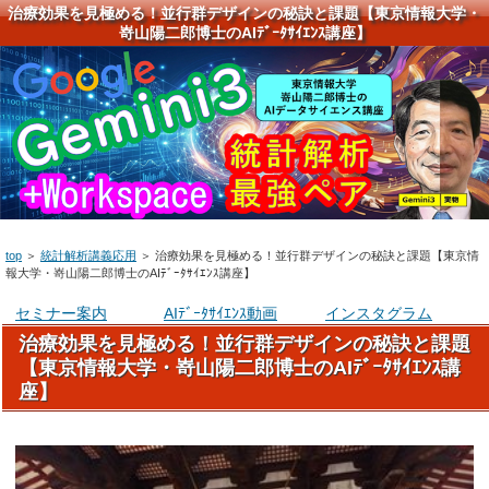
治療効果を見極める！並行群デザインの秘訣と課題【東京情報大学・
嵜山陽二郎博士のAIﾃﾞｰﾀｻｲｴﾝｽ講座】
top
＞
統計解析講義応用
＞
治療効果を見極める！並行群デザインの秘訣と課題【東京情
報大学・嵜山陽二郎博士のAIﾃﾞｰﾀｻｲｴﾝｽ講座】
セミナー案内
AIﾃﾞｰﾀｻｲｴﾝｽ動画
インスタグラム
治療効果を見極める！並行群デザインの秘訣と課題
【東京情報大学・嵜山陽二郎博士のAIﾃﾞｰﾀｻｲｴﾝｽ講
座】