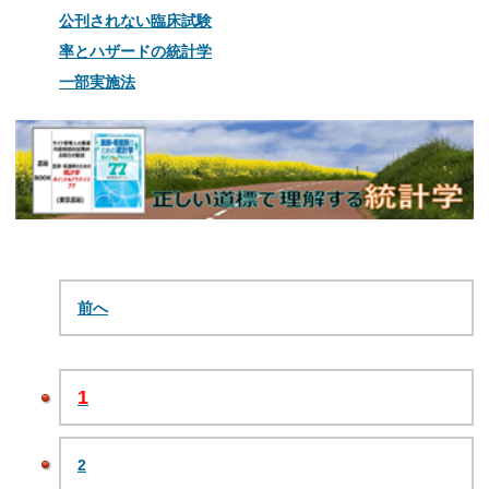
公刊されない臨床試験
率とハザードの統計学
一部実施法
前へ
1
2