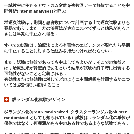
一試験中に主たるアウトカム変数を複数回データ解析することを中
問解析(interim analyses)と呼ぶ．
群逐次試験は，期間と患者数について計画する上で逐次試験よりも
容易であり，また一方の治療法が他方に比べてずっと効果があると
きには早期に中止され得る．
すべての試験は，治療法による有害性のエビデンスが現れたら早期
に中止することに対する仕組みを持たなければならない．
また，試験は無益であっても中止してもよいが，そこでの無益と
は，治療効果が肯定的であるという結果が試験の終了時に出現する
可能性がないことと定義される．
有効性または無効性に対してどのように中間解析を計画するかにつ
いては,統計家に相談すること．
群ランダム化試験デザイン
群ランダム化(group randomized. クラスターランダム化cluster
randomized としても知られている）試験は，ランダム化の単位が
個体ではなく，何種類かある中のある群であるような試験である．