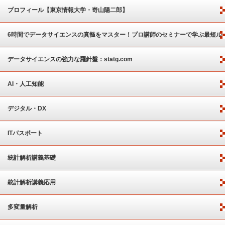
プロフィール【東京情報大学・嵜山陽二郎】
6時間でデータサイエンスの真髄をマスター！プロ講師のセミナーで学ぶ最短ル
ート
データサイエンスの強力な羅針盤：statg.com
AI・人工知能
デジタル・DX
ITパスポート
統計解析講義基礎
統計解析講義応用
多変量解析