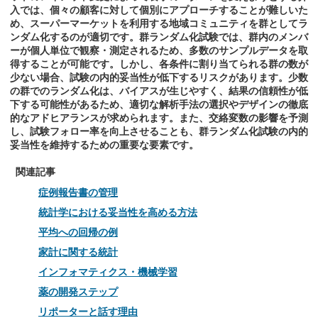
入では、個々の顧客に対して個別にアプローチすることが難しいた
め、スーパーマーケットを利用する地域コミュニティを群としてラ
ンダム化するのが適切です。群ランダム化試験では、群内のメンバ
ーが個人単位で観察・測定されるため、多数のサンプルデータを取
得することが可能です。しかし、各条件に割り当てられる群の数が
少ない場合、試験の内的妥当性が低下するリスクがあります。少数
の群でのランダム化は、バイアスが生じやすく、結果の信頼性が低
下する可能性があるため、適切な解析手法の選択やデザインの徹底
的なアドヒアランスが求められます。また、交絡変数の影響を予測
し、試験フォロー率を向上させることも、群ランダム化試験の内的
妥当性を維持するための重要な要素です。
関連記事
症例報告書の管理
統計学における妥当性を高める方法
平均への回帰の例
家計に関する統計
インフォマティクス・機械学習
薬の開発ステップ
リポーターと話す理由