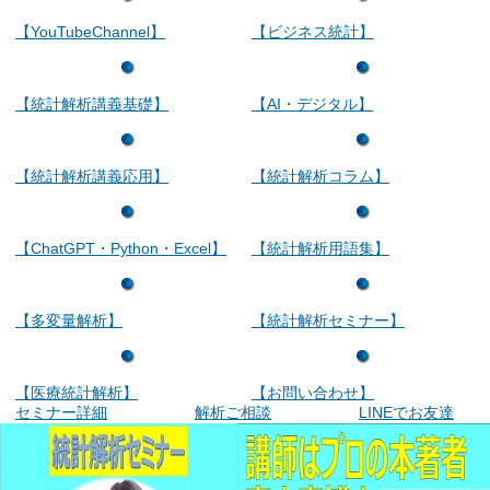
【YouTubeChannel】
【ビジネス統計】
【統計解析講義基礎】
【AI・デジタル】
【統計解析講義応用】
【統計解析コラム】
【ChatGPT・Python・Excel】
【統計解析用語集】
【多変量解析】
【統計解析セミナー】
【医療統計解析】
【お問い合わせ】
セミナー詳細
解析ご相談
LINEでお友達