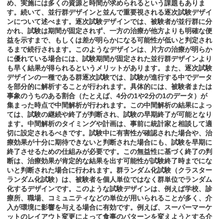
め、実施には多くの資源と時間が求められるという課題もありま
す。続いて、並行群デザインと並んで重要視される逐次試験デザイ
ンについて述べます。逐次試験デザインでは、被験者が並行群に分
かれ、試験は期間が固定されず、一方の治療が他方よりも明確な便
益を示すまで、もしくは差が明らかになる可能性が低いと判定され
るまで続行されます。このようなデザインは、片方の治療が明らか
に優れている場合には、試験期間が固定された並行群デザインより
も早く結果が得られるというメリットがあります。また、逐次試験
デザインの一種である群逐次試験では、試験が進行する中でデータ
を部分的に解析することが行われます。具体的には、被験者または
事象のうちのある割合（たとえば、4分の1や2分の1のデータ）が
集まった時点で中間解析が行われます。この中間解析の結果によっ
ては、試験の継続や終了が判断され、試験の早期終了が可能となり
ます。中間解析のタイミングや計画は、事前に統計家と相談して適
切に設定されるべきです。試験中に有害性が確認された場合や、治
療効果が十分に期待できないと判断された場合にも、試験を早期に
終了させるための仕組みが必要です。この無益性に基づく終了の判
断は、治療効果が肯定的な結果を出す可能性が試験終了時までにな
いと判断された場合に行われます。群ランダム化試験（クラスター
ランダム化試験）は、被験者を個人単位ではなく群単位でランダム
化するデザインです。このような試験デザインは、例えば学校、診
療所、職場、コミュニティなどの単位が用いられることが多く、介
入が環境に影響を与える場合に有効です。例えば、スーパーマーケ
ットのレイアウト変更によって食事のパターンを変えようとする介