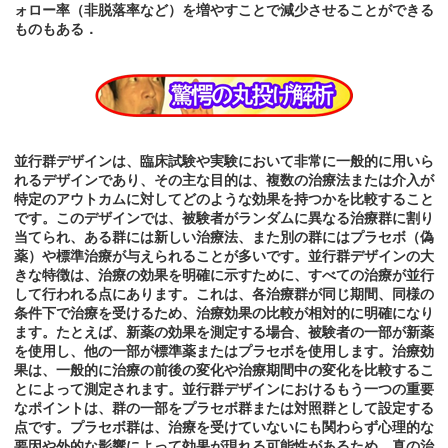
ォロー率（非脱落率など）を増やすことで減少させることができる
ものもある．
並行群デザインは、臨床試験や実験において非常に一般的に用いら
れるデザインであり、その主な目的は、複数の治療法または介入が
特定のアウトカムに対してどのような効果を持つかを比較すること
です。このデザインでは、被験者がランダムに異なる治療群に割り
当てられ、ある群には新しい治療法、また別の群にはプラセボ（偽
薬）や標準治療が与えられることが多いです。並行群デザインの大
きな特徴は、治療の効果を明確に示すために、すべての治療が並行
して行われる点にあります。これは、各治療群が同じ期間、同様の
条件下で治療を受けるため、治療効果の比較が相対的に明確になり
ます。たとえば、新薬の効果を測定する場合、被験者の一部が新薬
を使用し、他の一部が標準薬またはプラセボを使用します。治療効
果は、一般的に治療の前後の変化や治療期間中の変化を比較するこ
とによって測定されます。並行群デザインにおけるもう一つの重要
なポイントは、群の一部をプラセボ群または対照群として設定する
点です。プラセボ群は、治療を受けていないにも関わらず心理的な
要因や外的な影響によって効果が現れる可能性があるため、真の治