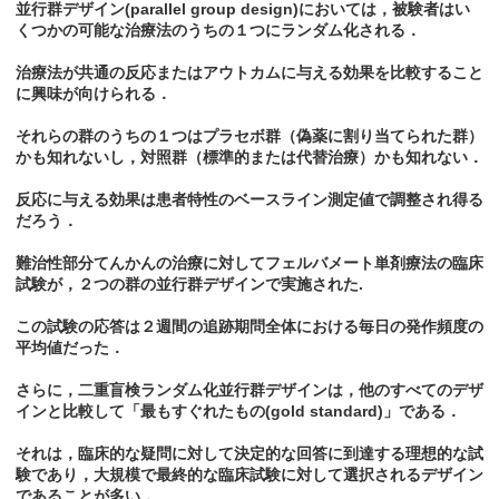
並行群デザイン(parallel group design)においては，被験者はい
くつかの可能な治療法のうちの１つにランダム化される．
治療法が共通の反応またはアウトカムに与える効果を比較すること
に興味が向けられる．
それらの群のうちの１つはプラセボ群（偽薬に割り当てられた群）
かも知れないし，対照群（標準的または代替治療）かも知れない．
反応に与える効果は患者特性のベースライン測定値で調整され得る
だろう．
難治性部分てんかんの治療に対してフェルバメート単剤療法の臨床
試験が，２つの群の並行群デザインで実施された.
この試験の応答は２週間の追跡期問全体における毎日の発作頻度の
平均値だった．
さらに，二重盲検ランダム化並行群デザインは，他のすべてのデザ
インと比較して「最もすぐれたもの(gold standard)」である．
それは，臨床的な疑問に対して決定的な回答に到達する理想的な試
験であり，大規模で最終的な臨床試験に対して選択されるデザイン
であることが多い．