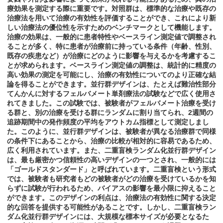
療効果を測定する際に重要です。対照群は、標準的な治療や既存の
治療法を用いて治療の有効性を評価することができ、これにより新
しい治療法の優位性を示すためのベンチマークとして機能します。
治療の効果は、一般的に患者特性やベースライン測定値で調整され
ることが多く、特に患者が治療前に持っている条件（年齢、性別、
既存の疾患など）が治療にどのように影響を与えるかを考慮するこ
とが求められます。ベースライン測定値の調整は、統計的に精度の
高い効果の測定を可能にし、治療の有効性についてのより正確な結
論を得ることができます。並行群デザインは、たとえば難治性部分
てんかんに対するフェルバメート単剤療法の試験などで広く使用さ
れてきました。この試験では、被験者がフェルバメート治療を受け
る群と、別の治療を受ける群にランダムに割り当てられ、2週間の
追跡期間中の発作頻度の平均をアウトカム指標として測定しまし
た。このように、並行群デザインは、被験者が異なる治療群で同様
の条件下にあることから、治療の比較が相対的に容易であるため、
広く利用されています。また、二重盲検ランダム化並行群デザイン
は、最も厳密かつ信頼性の高いデザインの一つとされ、一般的には
「ゴールドスタンダード」と呼ばれています。二重盲検という形式
では、被験者も研究者もどの被験者がどの治療を受けているかを知
らずに試験が行われるため、バイアスの影響を最小限に抑えること
ができます。このデザインの利点は、治療法の有効性に関する決定
的な回答を提供する可能性があることです。しかし、二重盲検ラン
ダム化並行群デザインには、大規模な標本サイズが必要となるた