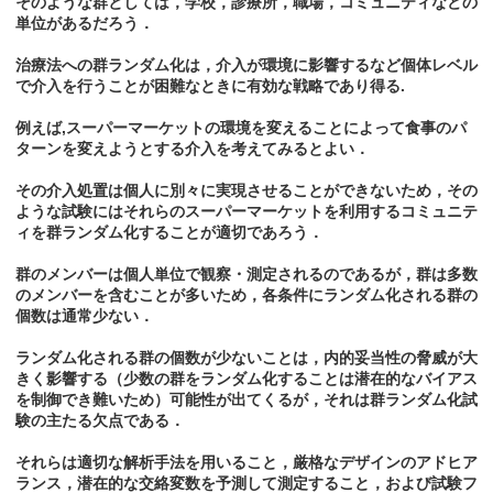
そのような群としては，学校，診療所，職場，コミュニティなどの
単位があるだろう．
治療法への群ランダム化は，介入が環境に影響するなど個体レベル
で介入を行うことが困難なときに有効な戦略であり得る.
例えば,スーパーマーケットの環境を変えることによって食事のパ
ターンを変えようとする介入を考えてみるとよい．
その介入処置は個人に別々に実現させることができないため，その
ような試験にはそれらのスーパーマーケットを利用するコミュニテ
ィを群ランダム化することが適切であろう．
群のメンバーは個人単位で観察・測定されるのであるが，群は多数
のメンバーを含むことが多いため，各条件にランダム化される群の
個数は通常少ない．
ランダム化される群の個数が少ないことは，内的妥当性の脅威が大
きく影響する（少数の群をランダム化することは潜在的なバイアス
を制御でき難いため）可能性が出てくるが，それは群ランダム化試
験の主たる欠点である．
それらは適切な解析手法を用いること，厳格なデザインのアドヒア
ランス，潜在的な交絡変数を予測して測定すること，および試験フ